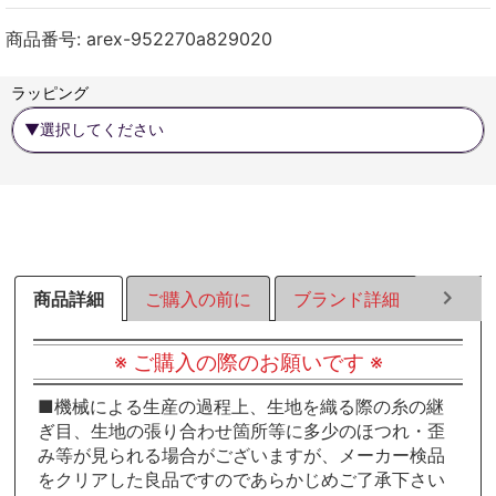
ェ
ェ
ェ
ア
ア
ア
商品番号:
arex-952270a829020
す
す
す
る
る
る
ラッピング
商品詳細
ご購入の前に
ブランド詳細
ラッピ
※ ご購入の際のお願いです ※
■機械による生産の過程上、生地を織る際の糸の継
ぎ目、生地の張り合わせ箇所等に多少のほつれ・歪
み等が見られる場合がございますが、メーカー検品
をクリアした良品ですのであらかじめご了承下さい