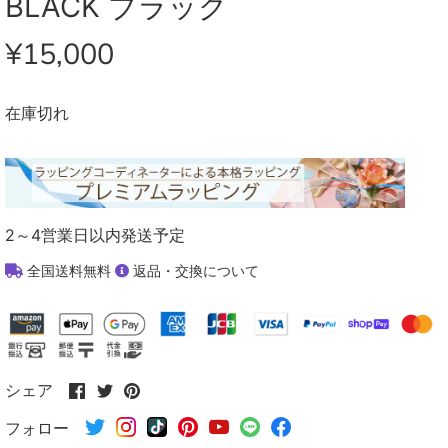
BLACK ブラック
¥15,000
在庫切れ
2～4営業日以内発送予定
全国送料無料
返品・交換について
Facebook
Twitter
Pinterest
シェア
で
で
で
フォロー
シ
シ
シ