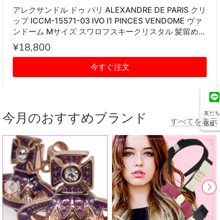
アレクサンドル ドゥ パリ ALEXANDRE DE PARIS クリ
ップ ICCM-15571-03 IVO I1 PINCES VENDOME ヴァ
ンドーム Mサイズ スワロフスキークリスタル 髪留め
レディース アイボリー系
¥18,800
今すぐ注文
友だち
今月のおすすめブランド
すべてを表示
追加