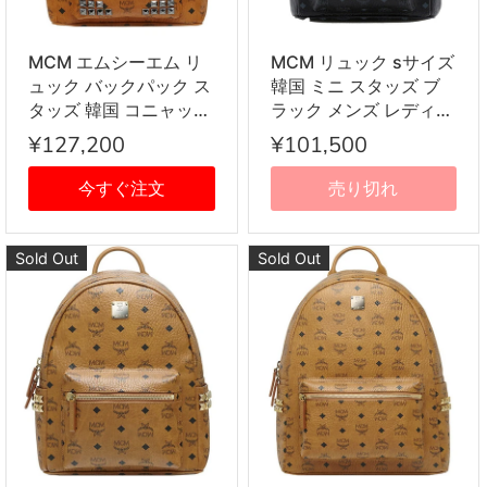
MCM エムシーエム リ
MCM リュック sサイズ
ュック バックパック ス
韓国 ミニ スタッズ ブ
タッズ 韓国 コニャック
ラック メンズ レディー
正規 おしゃれ レディー
ス バッグ エムシーエム
¥127,200
¥101,500
ス メンズ ブランド デ
MMK5SVE37 BP BK
イパック 通勤 通学バッ
BK001 スモール バック
今すぐ注文
売り切れ
グ 男女兼用 レザー 新
パック スターク STARK
品 スタークバックパッ
BACKPACK STUD
ク スモール/STARK
SMALL リュック デイ
Sold Out
Sold Out
BACKPACK SML M型
パック リュックサック
スタッズ