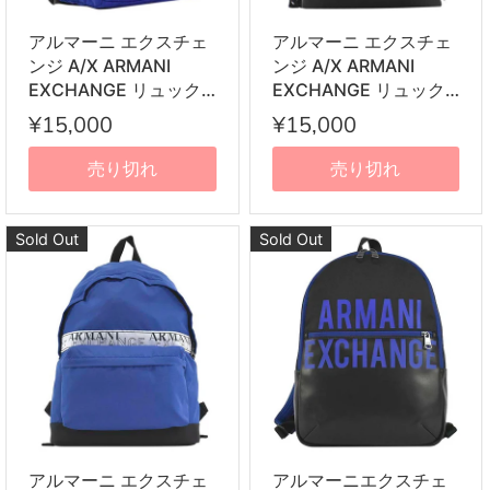
アルマーニ エクスチェ
アルマーニ エクスチェ
ンジ A/X ARMANI
ンジ A/X ARMANI
EXCHANGE リュック
EXCHANGE リュック
サック バックパック
サック バックパック
¥15,000
¥15,000
952233 0P297 20134
952270 0A829 00020
MANS BACKPACK
BACKPACK BLACK ブ
売り切れ
売り切れ
SODALITE BLUE ブル
ラック
ー
Sold Out
Sold Out
アルマーニ エクスチェ
アルマーニエクスチェ