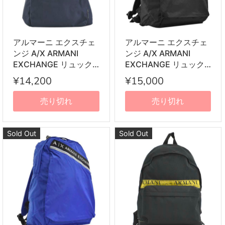
アルマーニ エクスチェ
アルマーニ エクスチェ
ンジ A/X ARMANI
ンジ A/X ARMANI
EXCHANGE リュック
EXCHANGE リュック
サック バックパック
サック バックパック
¥14,200
¥15,000
952199 9A124 37735
952233 0P297 00020
BACKPACK NAVY ネイ
MANS BACKPACK
売り切れ
売り切れ
ビー
BLACK ブラック
Sold Out
Sold Out