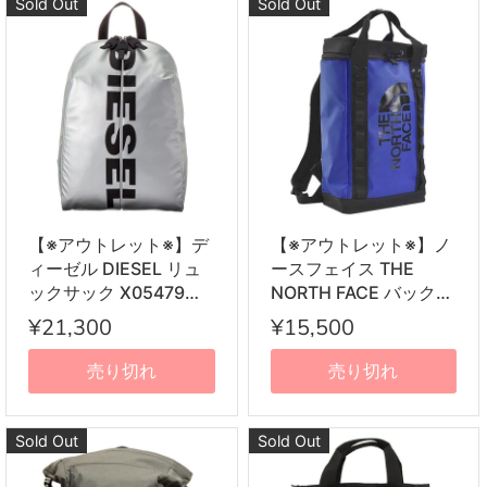
Sold Out
Sold Out
ターラビット柄マルチ
【※アウトレット※】デ
【※アウトレット※】ノ
ィーゼル DIESEL リュ
ースフェイス THE
ックサック X05479
NORTH FACE バックパ
P1705 T9002 F-BOLD
ック リュックサック ザ
¥21,300
¥15,500
BACK バッグパック シ
ック 0A3KYV EF1
ルバー系
EXPLORE FUSEBOX S
売り切れ
売り切れ
エクスプロー ヒューズ
ボックス S TNF
BLUE/TNF BLACK ブル
Sold Out
Sold Out
ー+ブラック