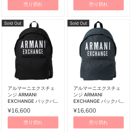
イパック ネイビー+ブ
ブラック
売り切れ
売り切れ
ラック
Sold Out
Sold Out
アルマーニエクスチェ
アルマーニエクスチェ
ンジ ARMANI
ンジ ARMANI
EXCHANGE バックパ
EXCHANGE バックパ
ック 952336 9A124
ック 952336 9A124
¥16,600
¥16,600
00020 リュックサック
37735 リュックサック
ブラック
ネイビー
売り切れ
売り切れ