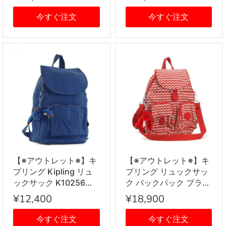
供用 バッグ 7031401-
クサック バックパック
118 61 ライトパープル
PICNIC NIGHT ブルー
今すぐ注文
今すぐ注文
+マルチカラー
系チェック
【※アウトレット※】キ
【※アウトレット※】キ
プリング Kipling リュ
プリング リュックサッ
ックサック K10256
ク バックパック ブラン
10J CAMPANA カンパ
ド 人気 旅行 トラベル
¥12,400
¥18,900
ーナ バックパック
バッグ リュック おしゃ
COBALT BLUE ブルー
れ 人気 ブランド
今すぐ注文
今すぐ注文