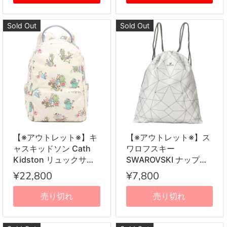
Sold Out
Sold Out
【※アウトレット※】キ
【※アウトレット※】ス
ャスキッドソン Cath
ワロフスキー
Kidston リュックサッ
SWAROVSKI ナップサ
ク 984348
ック バックパック リュ
¥22,800
¥7,800
105952717965102 ビ
ックサック 5247188
アトリクス・ポター ピ
DRAWSTRING BAG ド
売り切れ
売り切れ
ーターラビット コラボ
ローストリング バッグ
バックパック クリーム
ホワイト
系＋フラワー柄＋ピー