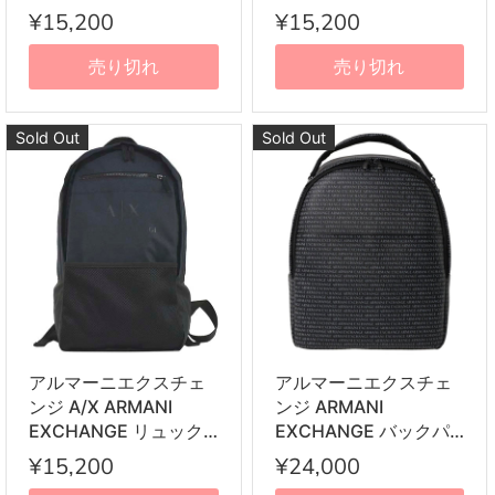
サック 952342 1P054
サック 952342 1P054
¥15,200
¥15,200
00020 バックパック デ
00187 バックパック デ
イパック ブラック
イパック カーキ+ブラ
売り切れ
売り切れ
ック
Sold Out
Sold Out
アルマーニエクスチェ
アルマーニエクスチェ
ンジ A/X ARMANI
ンジ ARMANI
EXCHANGE リュック
EXCHANGE バックパ
サック 952342 1P054
ック 952083 CC012
¥15,200
¥24,000
37735 バックパック デ
00020 リュックサック