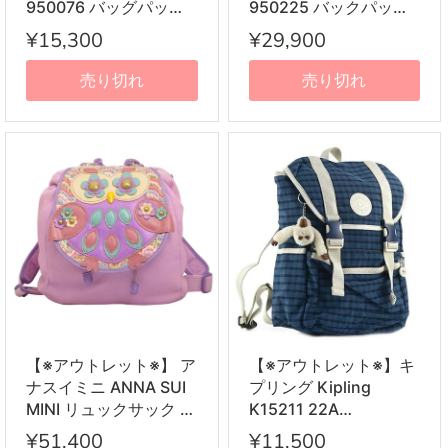
950076 バッグパック
950225 バックパック
BP BK BANNER
PK CLASSIC PONY
¥15,300
¥29,900
STRIPE II BACKPACK
BACKPACK II リュック
LG ブラック イエロー
サック ピンク
売り切れ
売り切れ
【※アウトレット※】 ア
【※アウトレット※】キ
ナスイミニ ANNA SUI
プリング Kipling
MINI リュックサック キ
K15211 22A
ッズ ミニ リュック 子
EXPERIENCE S リュッ
¥51,400
¥11,500