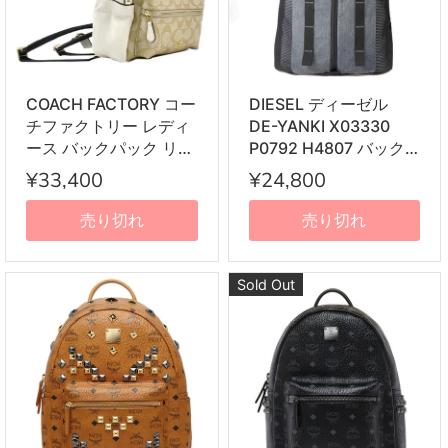
COACH FACTORY コー
DIESEL ディーゼル
チファクトリー レディ
DE-YANKI X03330
ース バックパック リュ
P0792 H4807 バック
ックサック アイボリー
パック リュックサック
¥33,400
¥24,800
F58315 IMDQC
LIGHT BLUE/BLACK
売り切れ
売り切れ
Sold Out