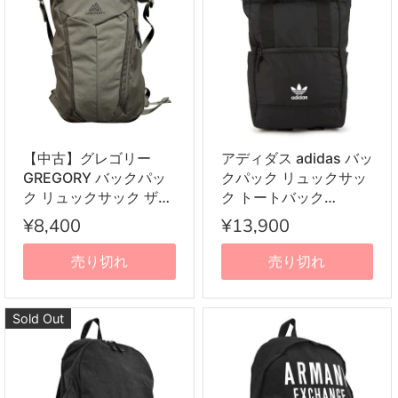
【中古】グレゴリー
アディダス adidas バッ
GREGORY バックパッ
クパック リュックサッ
ク リュックサック ザッ
ク トートバック
ク サック SKETCH 25
CK6597 ORINALS
¥8,400
¥13,900
カーキグレー系
TOTE III BACKPACK オ
リジナル トート III バッ
売り切れ
売り切れ
クパック BLACK ブラ
ック
Sold Out