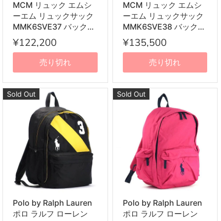
MCM リュック エムシ
MCM リュック エムシ
ーエム リュックサック
ーエム リュックサック
MMK6SVE37 バック
MMK6SVE38 バック
SMALL STARK
MEDIUM STARK
¥122,200
¥135,500
BACKPACK スモール
BACKPACK ミディアム
スターク バックパック
スターク バックパック
売り切れ
売り切れ
S コニャック COGNAC
M コニャック
キャメル
COGNAC キャメル
Sold Out
Sold Out
Polo by Ralph Lauren
Polo by Ralph Lauren
ポロ ラルフ ローレン
ポロ ラルフ ローレン