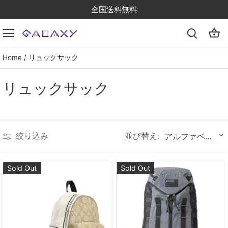
Skip
全国送料無料
to
content
Home
/
リュックサック
リュックサック
並び替え:
絞り込み
アルファベット順, A-Z
Sold Out
Sold Out