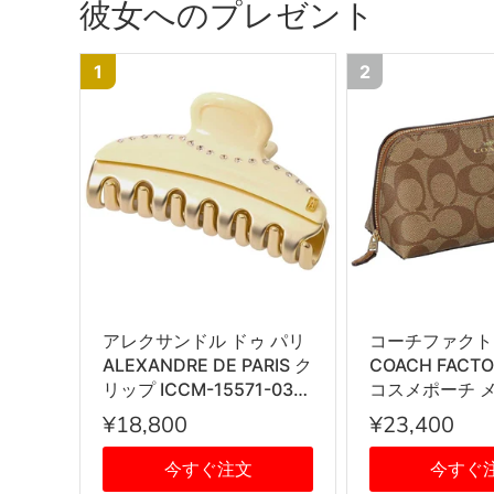
彼女へのプレゼント
1
2
アレクサンドル ドゥ パリ
コーチファクト
ALEXANDRE DE PARIS ク
COACH FACT
リップ ICCM-15571-03
コスメポーチ 
IVO I1 PINCES VENDOME
チ 53385 IM
¥18,800
¥23,400
ヴァンドーム Mサイズ ス
ース ブラウン
ワロフスキークリスタル
今すぐ注文
今すぐ
髪留め レディース アイボ