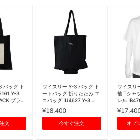
3 バッグ ト
ワイスリー Y-3 バッグ ト
ワイスリー 
61 Y-3
ートバッグ 折りたたみ エ
袖 Tシャ
LACK ブラッ
コバッグ IU4627 Y-3
レル IB47
PCKBL TOTE パッカブル
SS TEE 
¥18,400
¥17,40
BLACK ブラック
ワイト
注文
今すぐ注文
オプ