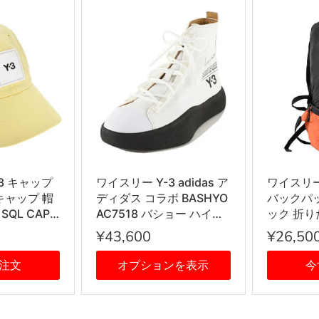
3 キャップ
ワイスリー Y-3 adidas ア
ワイスリー
キャップ 帽
ディダス コラボ BASHYO
バックパ
3 SQL CAP
AC7518 バショー ハイカ
ック 折りた
キャップ
ットスニーカー メンズ レ
Y-3 PACK
¥43,600
¥26,50
W ライトイエ
ディース FTW
ージ パッ
WHITE/CORE
ック ICO
注文
オプションを表示
今
BLACK/CORE BLACK ホ
ORANGE
ワイト＋ブラック 24cm
ジ+ブラ
24.5cm 25cm 25.5cm