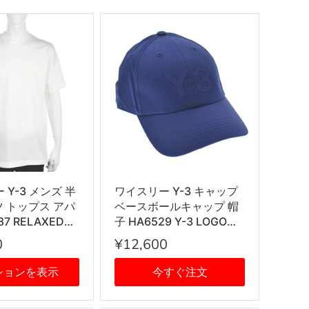
Y-3 メンズ 半
ワイスリー Y-3 キャップ
ツ トップス アパ
ベースボールキャップ 帽
87 RELAXED
子 HA6529 Y-3 LOGO
CORE WHITE ホ
CAP ロゴキャップ
0
¥12,600
VICTORBLU ブルー系
ションを表示
今すぐ注文