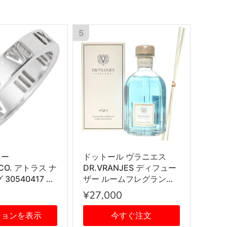
5
ニー
ドットール ヴラニエス
&CO. アトラス ナ
DR.VRANJES ディフュー
30540417 指
ザー ルームフレグランス
R シルバー
ホームフレグランス 香り
¥27,000
AQUA 500ml ボトル ステ
ィック インテリア雑貨
ションを表示
今すぐ注文