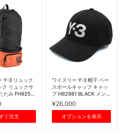
 Y-3 リュック
ワイスリー Y-3 帽子 ベー
ック リュックサ
スボールキャップ キャッ
たみ FH9255
プ H62981 BLACK メン
ABLE BP Y3 ヨ
ズ レディース ブラック
0
¥26,000
カブル バックパ
N
すぐ注文
オプションを表示
/BLACK オレン
ック