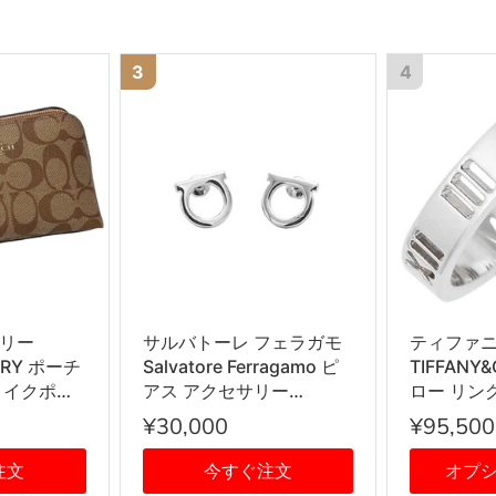
26cm
3
4
リー
サルバトーレ フェラガモ
ティファ
ORY ポーチ
Salvatore Ferragamo ピ
TIFFANY
メイクポー
アス アクセサリー
ロー リング 
BDX レディ
760119 696430 STUD
輪 SILVE
¥30,000
¥95,500
系
GANCIO DIA12 ガンチー
ニ PALLADIOLUC シルバ
注文
今すぐ注文
オプ
ー