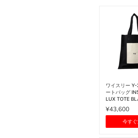
ワイスリー Y-
ートバッグ IN51
LUX TOTE B
ク
¥43,600
今すぐ