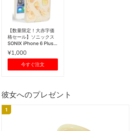
【数量限定！大赤字価
格セール】ソニックス
SONIX iPhone 6 Plus /
iPhone 6s Plus ケース
¥1,000
Liana (Peach) アイフ
ォン6 アイフォン6s パ
今すぐ注文
イナップル パインアッ
プル クリア＋レインボ
ー＋ピーチ・ゴールド
iPhone6Plusケース ア
彼女へのプレゼント
イフォン6プラスケース
ブランド 女性 新作
【1000円ぽっきり】
1