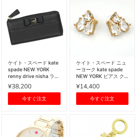
Cat IPhone 6plus ksp-
8aru1578-974【1000
円ぽっきり】
ケイト・スペード kate
ケイト・スペード ニュ
spade NEW YORK
ーヨーク kate spade
renny drive nisha ラウ
NEW YORK ピアス ク
ンド・ファスナー式長
リア×ゴールド 14K
¥38,200
¥14,400
財布 BLACK ブラック
GOLD FILL ksp-
h6ru0111-922
今すぐ注文
今すぐ注文