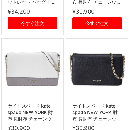
ウトレット バッグ トー
布 長財布 チェーンウォ
トバッグ 肩がけバッグ
レット フラップ
¥34,200
¥30,900
PXRUA590 245
PWRU7864 613 ピンク
medium tote taylor
+レッド系
今すぐ注文
今すぐ注文
leopard ブラウン+ブラ
ック系
ケイトスペード kate
ケイトスペード kate
spade NEW YORK 財
spade NEW YORK 財
布 長財布 チェーンウォ
布 長財布 チェーンウォ
レット フラップ
レット フラップ
¥30,900
¥30,900