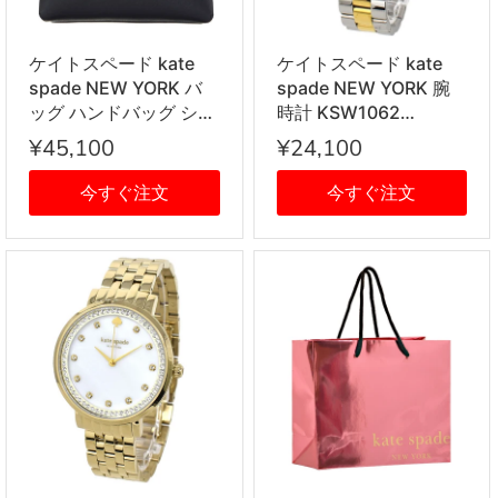
ケイトスペード kate
ケイトスペード kate
spade NEW YORK バ
spade NEW YORK 腕
ッグ ハンドバッグ ショ
時計 KSW1062
ルダーバッグ 斜めがけ
CROSSTOWN クロス
¥45,100
¥24,100
ショルダーバッグ
タウン レディース シル
PXRU8262 001
バー+ゴールド 海外正
今すぐ注文
今すぐ注文
CAMERON STREET
規品
LOTTIE 牛革 レザー レ
ディース ブラック