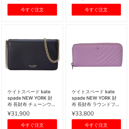
PWRU7864 116 ホワイ
PWRU7604 001 ブラッ
ト+グレー系
ク
今すぐ注文
今すぐ注文
ケイトスペード kate
ケイトスペード kate
spade NEW YORK 財
spade NEW YORK 財
布 長財布 チェーンウォ
布 長財布 ラウンドファ
レット フラップ
スナー財布 PWRU7121
¥31,900
¥33,800
PWRU7201 001 ブラッ
519 ピンク系
ク
今すぐ注文
今すぐ注文