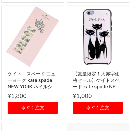
ケイト・スペード ニュ
【数量限定！大赤字価
ーヨーク kate spade
格セール】ケイトスペ
NEW YORK ネイルシー
ード kate spade NEW
ル ネイル アート ラス
YORK 8ARU1578 974
¥1,800
¥1,000
ベガスコレクション 2
Multi ビジューキャット
種セット LASVEGAS
猫 ネコプリント アイフ
今すぐ注文
今すぐ注文
羽 カジノ トランプ ピ
ォンケース iPhone6
ンク系 ブラック系 ksp-
Plus/6S Plus専用 スマ
nase-lasvegas
ホカバー Jeweled Cool