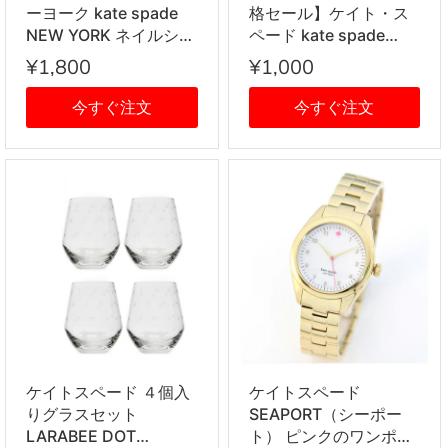
ーヨーク kate spade
格セール】ケイト・ス
NEW YORK ネイルシー
ペード kate spade
ル ネイル アート ハロ
NEW YORK アイフォン
¥1,800
¥1,000
ートーキョーコレクシ
6 アイフォン6s ケース
ョン 2種セット HELLO
トップ バナナ IPHONE
今すぐ注文
今すぐ注文
TOKYO レオパード ネ
CASES TOP BANANA
オン ブルー系 ブラック
? 6【1000円ぽっき
系 ksp-nase-hellotky
り】
ケイトスペード ４個入
ケイトスペード
りグラスセット
SEAPORT（シーポー
LARABEE DOT
ト） ピンクのワンポイ