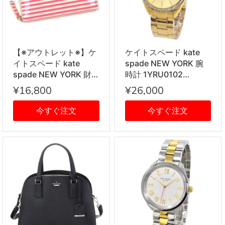
【※アウトレット※】ケ
ケイトスペード kate
イトスペード kate
spade NEW YORK 腕
spade NEW YORK 財
時計 1YRU0102
布 ボーダー柄ラウンド
Seaport シーポート レ
¥16,800
¥26,000
ファスナー長財布
ディース ゴールド 海外
PWRU1811 671 LACEY
正規品
今すぐ注文
今すぐ注文
SEERSUCKER PATENT
FLOPNK+CRM