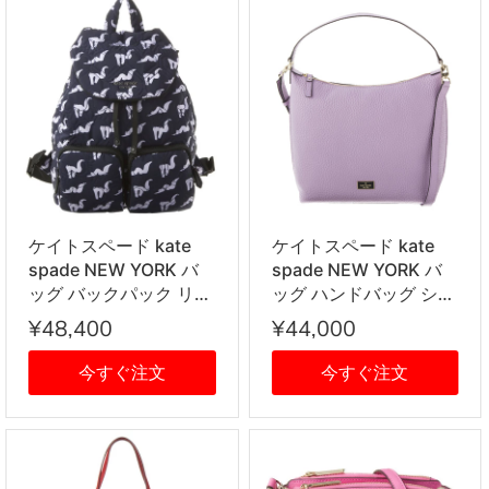
ケイトスペード kate
ケイトスペード kate
spade NEW YORK バ
spade NEW YORK バ
ッグ バックパック リュ
ッグ ハンドバッグ ショ
ックサック PXRUA332
ルダーバッグ 2way
¥48,400
¥44,000
460 NAVY ネイビー
PXRU6622 511 LILAC
PETAL ライトパープル
今すぐ注文
今すぐ注文
系