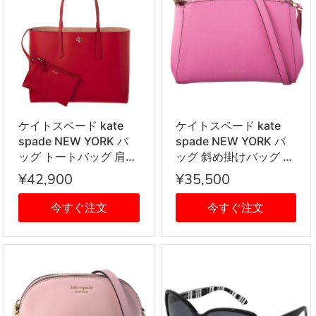
ケイトスペード kate
ケイトスペード kate
spade NEW YORK バ
spade NEW YORK バ
ッグ トートバッグ 肩掛
ッグ 斜め掛けバッグ シ
けバッグ PXRUA171
ョルダーバッグ
¥42,900
¥35,500
611 レッド
PXRUA269 920
HIBISCUS TEA ピンク
今すぐ注文
今すぐ注文
系