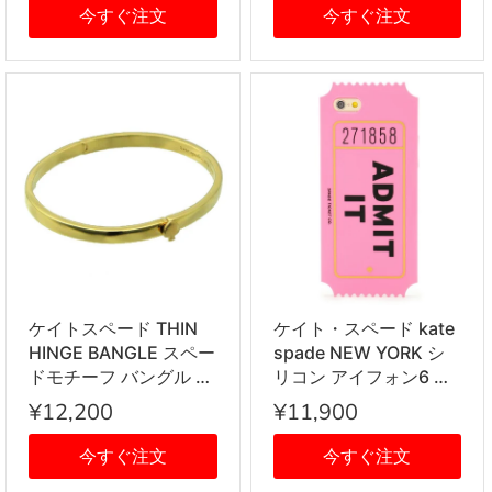
ゴールドドット ksp-
GLASSES メガネ柄
今すぐ注文
今すぐ注文
143734
ksp-133237
ケイトスペード THIN
ケイト・スペード kate
HINGE BANGLE スペー
spade NEW YORK シ
ドモチーフ バングル ブ
リコン アイフォン6 ア
レスレット ゴールド
イフォン6s ケース アド
¥12,200
¥11,900
ミット イット IPHONE
CASES ADMIT IT - 6
今すぐ注文
今すぐ注文