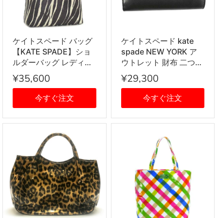
ケイトスペード バッグ
ケイトスペード kate
【KATE SPADE】ショ
spade NEW YORK ア
ルダーバッグ レディー
ウトレット 財布 二つ折
ス トートバッグ レディ
り財布 折りたたみ財
¥35,600
¥29,300
ース ゼブラ ダークブラ
WLR00128 001 ブラッ
ウン ホワイト
ク
今すぐ注文
今すぐ注文
PXRU2489 SH WT/BR
218