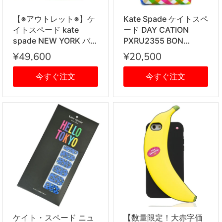
【※アウトレット※】ケ
Kate Spade ケイトスペ
イトスペード kate
ード DAY CATION
spade NEW YORK バ
PXRU2355 BON
ッグ PXRU2040 983
SHOPPER トート
¥49,600
¥20,500
PRINTED TREESH
LEOPARD レオパード
今すぐ注文
今すぐ注文
プリント エナメル パテ
ント ハンドバッグ ブラ
ック＋ブラウン ヒョウ
柄
ケイト・スペード ニュ
【数量限定！大赤字価