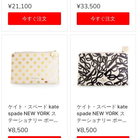
STEMLESS WHITE
ントが可愛い、ゴール
¥21,100
¥33,500
SET OF
ドカラー腕時計
今すぐ注文
今すぐ注文
ケイト・スペード kate
ケイト・スペード kate
spade NEW YORK ス
spade NEW YORK ス
テーショナリー ポーチ
テーショナリー ポーチ
PENCIL POUCH 筆記用
PENCIL POUCH 筆記用
¥8,500
¥8,500
具セット GOLD DOTS
具セット LITERARY