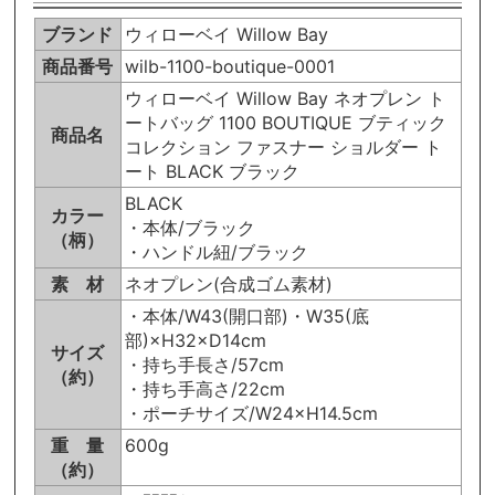
ブランド
ウィローベイ Willow Bay
商品番号
wilb-1100-boutique-0001
ウィローベイ Willow Bay ネオプレン ト
ートバッグ 1100 BOUTIQUE ブティック
商品名
コレクション ファスナー ショルダー ト
ート BLACK ブラック
BLACK
カラー
・本体/ブラック
（柄）
・ハンドル紐/ブラック
素 材
ネオプレン(合成ゴム素材)
・本体/W43(開口部)・W35(底
部)×H32×D14cm
サイズ
・持ち手長さ/57cm
（約）
・持ち手高さ/22cm
・ポーチサイズ/W24×H14.5cm
重 量
600g
（約）