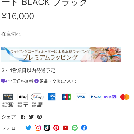
ート BLACK ブラック
¥16,000
在庫切れ
2～4営業日以内発送予定
全国送料無料
返品・交換について
Facebook
Twitter
Pinterest
シェア
で
で
で
フォロー
シ
シ
シ