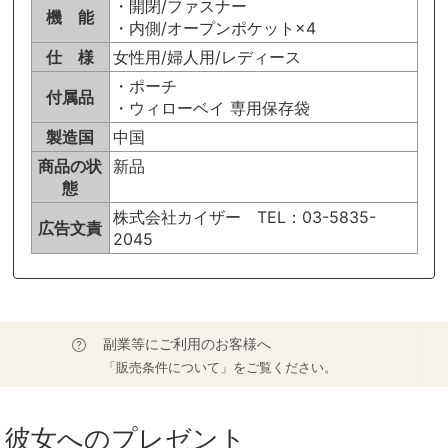
・開閉/ファスナー
機 能
・内側/オープンポケット×4
仕 様
女性用/婦人用/レディース
・ポーチ
付属品
・ウィローベイ 専用保存袋
製造国
中国
商品の状
新品
態
株式会社カイザー TEL：03-5835-
広告文責
2045
副業等にご利用のお客様へ
「販売条件について」をご覧ください。
彼女へのプレゼント