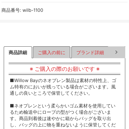
ェ
ェ
ェ
ア
ア
ア
商品番号:
wilb-1100
す
す
す
る
る
る
商品詳細
ご購入の前に
ブランド詳細
ラッピ
※ ご購入の際のお願いです ※
■Willow Bayのネオプレン製品は素材の特性上、ゴ
ム特有のにおいが残っている場合がございます。風
通しの良いところで保管してください。
■ネオプレンという柔らかいゴム素材を使用してい
るため輸送中にロープの型がつく場合がございま
す。商品到着後は速やかに箱からバッグを取り出
し、バッグの上に物を重ねないように保管してくだ