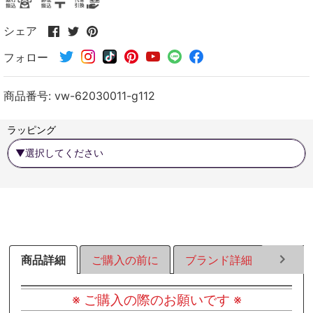
Facebook
Twitter
Pinterest
シェア
で
で
で
フォロー
シ
シ
シ
ェ
ェ
ェ
ア
ア
ア
商品番号:
vw-62030011-g112
す
す
す
る
る
る
ラッピング
商品詳細
ご購入の前に
ブランド詳細
ラッピ
※ ご購入の際のお願いです ※