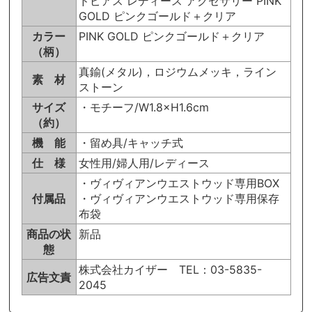
ドピアス レディース アクセサリー PINK
GOLD ピンクゴールド＋クリア
カラー
PINK GOLD ピンクゴールド＋クリア
（柄）
真鍮(メタル)，ロジウムメッキ，ライン
素 材
ストーン
サイズ
・モチーフ/W1.8×H1.6cm
（約）
機 能
・留め具/キャッチ式
仕 様
女性用/婦人用/レディース
・ヴィヴィアンウエストウッド専用BOX
付属品
・ヴィヴィアンウエストウッド専用保存
布袋
商品の状
新品
態
株式会社カイザー TEL：03-5835-
広告文責
2045