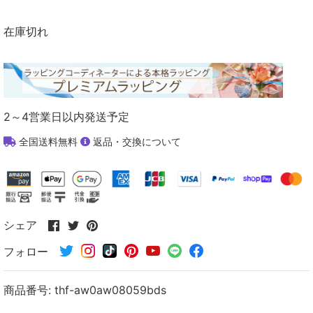
在庫切れ
2～4営業日以内発送予定
全国送料無料
返品・交換について
Facebook
Twitter
Pinterest
シェア
で
で
で
フォロー
シ
シ
シ
ェ
ェ
ェ
ア
ア
ア
商品番号:
thf-aw0aw08059bds
す
す
す