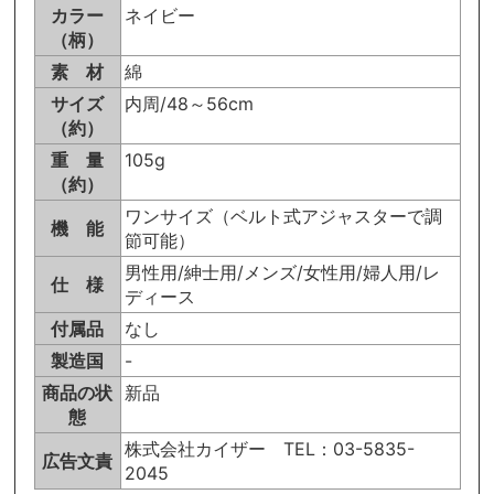
カラー
ネイビー
（柄）
素 材
綿
サイズ
内周/48～56cm
（約）
重 量
105g
（約）
ワンサイズ（ベルト式アジャスターで調
機 能
節可能）
男性用/紳士用/メンズ/女性用/婦人用/レ
仕 様
ディース
付属品
なし
製造国
-
商品の状
新品
態
株式会社カイザー TEL：03-5835-
広告文責
2045