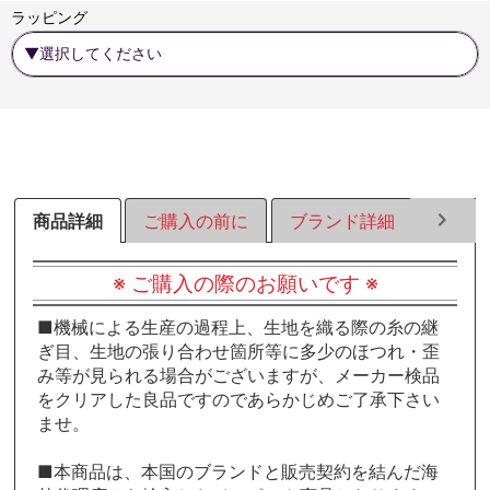
る
る
る
ラッピング
商品詳細
ご購入の前に
ブランド詳細
ラッピ
※ ご購入の際のお願いです ※
■機械による生産の過程上、生地を織る際の糸の継
ぎ目、生地の張り合わせ箇所等に多少のほつれ・歪
み等が見られる場合がございますが、メーカー検品
をクリアした良品ですのであらかじめご了承下さい
ませ。
■本商品は、本国のブランドと販売契約を結んだ海