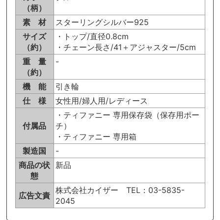
（柄）
素 材
スターリングシルバー925
サイズ
・トップ/直径0.8cm
（約）
・チェーン長さ/41＋アジャスター/5cm
重 量
-
（約）
機 能
引き輪
仕 様
女性用/婦人用/レディース
・ティファニー 専用保存袋（保存用ポー
付属品
チ）
・ティファニー 専用箱
製造国
-
商品の状
新品
態
株式会社カイザー TEL：03-5835-
広告文責
2045