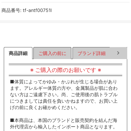
ェ
ェ
ェ
ア
ア
ア
商品番号:
tf-antf00751l
す
す
す
る
る
る
商品詳細
ご購入の前に
ブランド詳細
ラッピ
※ ご購入の際のお願いです ※
■体質によってかゆみ・かぶれが生じる場合があり
ます。アレルギー体質の方や、金属製品が肌に合わ
ない方はご遠慮下さい。尚、ご使用後の肌トラブル
につきましては責任を負いかねますので、お買い上
げの前に良くお確かめください。
■本商品は、本国のブランドと販売契約を結んだ海
外代理店から輸入したインポート商品となります。