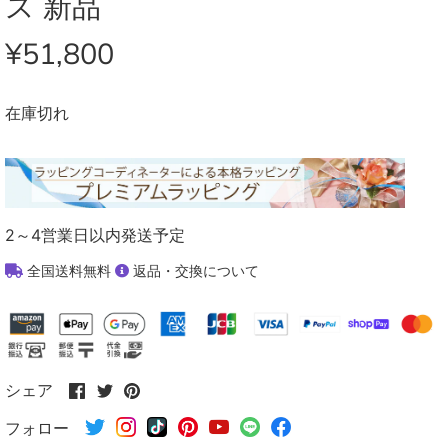
ス 新品
¥51,800
在庫切れ
2～4営業日以内発送予定
全国送料無料
返品・交換について
Facebook
Twitter
Pinterest
シェア
で
で
で
フォロー
シ
シ
シ