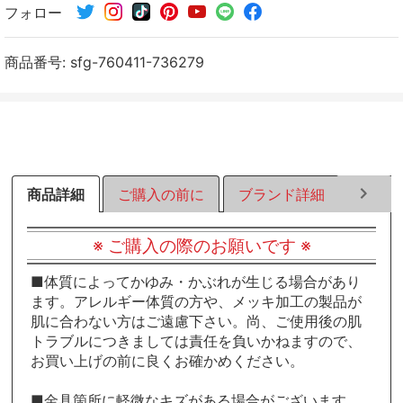
フォロー
シ
シ
シ
ェ
ェ
ェ
ア
ア
ア
商品番号:
sfg-760411-736279
す
す
す
る
る
る
商品詳細
ご購入の前に
ブランド詳細
ラッピ
※ ご購入の際のお願いです ※
■体質によってかゆみ・かぶれが生じる場合があり
ます。アレルギー体質の方や、メッキ加工の製品が
肌に合わない方はご遠慮下さい。尚、ご使用後の肌
トラブルにつきましては責任を負いかねますので、
お買い上げの前に良くお確かめください。
■金具箇所に軽微なキズがある場合がございます