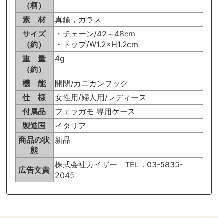
（柄）
素 材
真鍮，ガラス
サイズ
・チェーン/42～48cm
（約）
・トップ/W1.2×H1.2cm
重 量
4g
（約）
機 能
開閉/カニカンフック
仕 様
女性用/婦人用/レディース
付属品
フェラガモ 専用ケース
製造国
イタリア
商品の状
新品
態
株式会社カイザー TEL：03-5835-
広告文責
2045