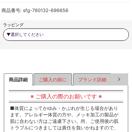
ェ
ェ
ェ
ア
ア
ア
商品番号:
sfg-760132-696656
す
す
す
る
る
る
ラッピング
商品詳細
ご購入の前に
ブランド詳細
ラッピ
※ ご購入の際のお願いです ※
■体質によってかゆみ・かぶれが生じる場合があり
ます。アレルギー体質の方や、メッキ加工の製品が
肌に合わない方はご遠慮下さい。尚、ご使用後の肌
トラブルにつきましては責任を負いかねますので、