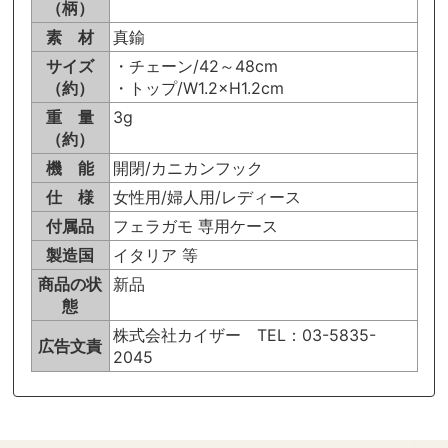
（柄）
素 材
真鍮
サイズ
・チェーン/42～48cm
（約）
・トップ/W1.2×H1.2cm
重 量
3g
（約）
機 能
開閉/カニカンフック
仕 様
女性用/婦人用/レディース
付属品
フェラガモ 専用ケース
製造国
イタリア 等
商品の状
新品
態
株式会社カイザー TEL：03-5835-
広告文責
2045