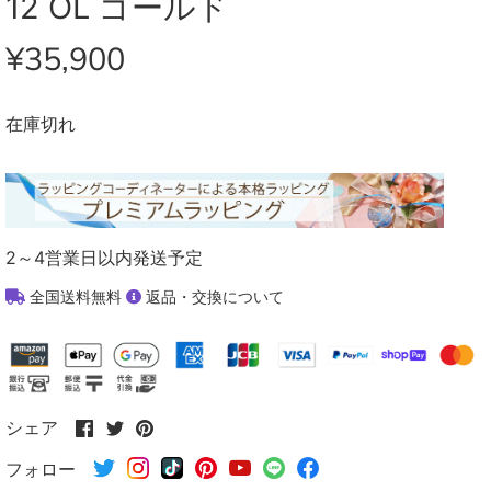
12 OL ゴールド
¥35,900
在庫切れ
2～4営業日以内発送予定
全国送料無料
返品・交換について
Facebook
Twitter
Pinterest
シェア
で
で
で
フォロー
シ
シ
シ