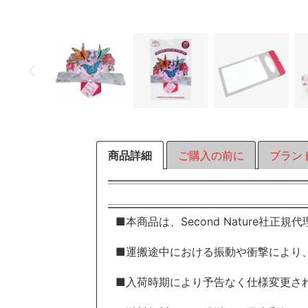
商品詳細
ご購入の前に
ブラン
■本商品は、Second Nature社正
■運搬途中における振動や衝撃により
■入荷時期により予告なく仕様変更さ