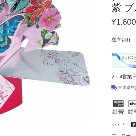
紫 ブ
¥1,600
在庫切れ
2～4営業
全国送料
シェア
フォロー