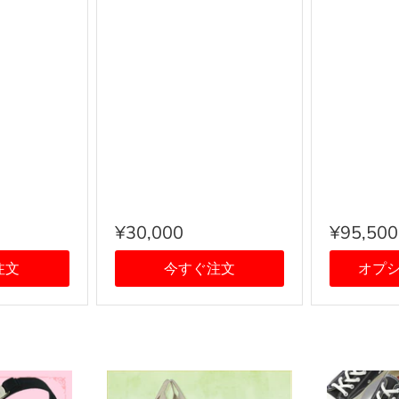
BDX レディ
760119 696430 STUD
輪 SILVE
系
GANCIO DIA12 ガンチー
ニ PALLADIOLUC シルバ
ー
¥30,000
¥95,500
注文
今すぐ注文
オプ