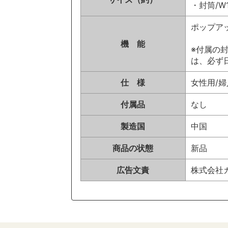
・封筒/W1
ポップア
機 能
※付属の
は、必ず
仕 様
女性用/婦
付属品
なし
製造国
中国
商品の状態
新品
広告文責
株式会社カイ