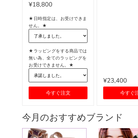
IVO I1 PINCES VENDOME
チ 53385 IM
¥18,800
ヴァンドーム Mサイズ ス
ース ブラウン
ワロフスキークリスタル
★日時指定は、お受けできま
髪留め レディース アイボ
せん。★
リー系
★ラッピングをする商品では
無い為、全てのラッピングを
お受けできません。★
¥23,400
今すぐ注文
今すぐ
今月のおすすめブランド