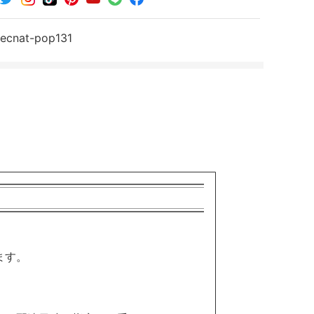
シ
シ
シ
ェ
ェ
ェ
ア
ア
ア
secnat-pop131
す
す
す
る
る
る
ます。