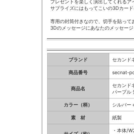
プレゼントを楽しく演出してくれるア
サプライズにはもってこいの3Dカー
専用の封筒付きなので、切手を貼って
3Dのメッセージにあなたのメッセー
ブランド
セカンドネ
商品番号
secnat-p
セカンドネ
商品名
パープル 
カラー（柄）
シルバー
素 材
紙製
・本体/W2
サイズ（約）