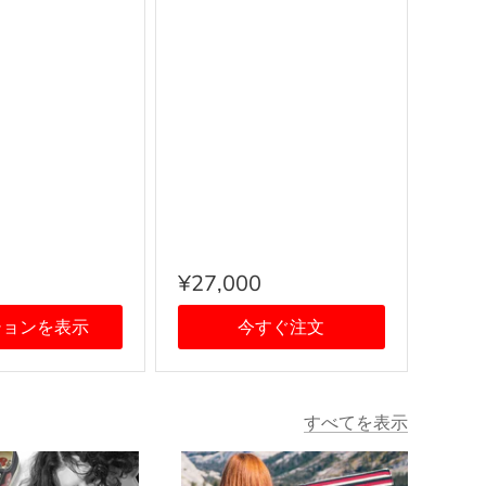
R シルバー
ホームフレグランス 香り
AQUA 500ml ボトル ステ
ィック インテリア雑貨
¥27,000
ションを表示
今すぐ注文
すべてを表示