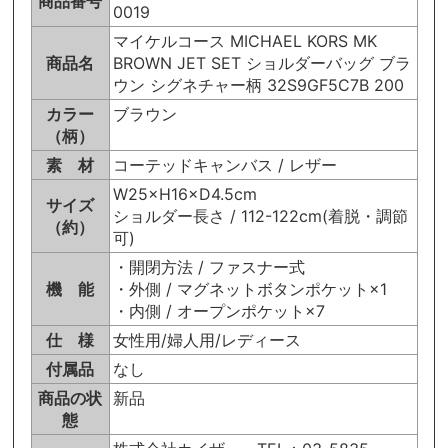
商品番号
0019
マイケルコース MICHAEL KORS MK
商品名
BROWN JET SET ショルダーバッグ ブラ
ウン シグネチャー柄 32S9GF5C7B 200
カラー
ブラウン
（柄）
素 材
コーテッドキャンバス / レザー
W25×H16×D4.5cm
サイズ
ショルダー長さ / 112-122cm(着脱・調節
（約）
可)
・開閉方法 / ファスナー式
機 能
・外側 / マグネットボタンポケット×1
・内側 / オープンポケット×7
仕 様
女性用/婦人用/レディース
付属品
なし
商品の状
新品
態