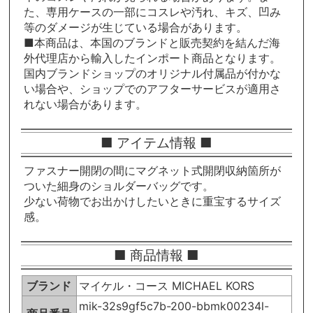
た、専用ケースの一部にコスレや汚れ、キズ、凹み
等のダメージが生じている場合があります。
■本商品は、本国のブランドと販売契約を結んだ海
外代理店から輸入したインポート商品となります。
国内ブランドショップのオリジナル付属品が付かな
い場合や、ショップでのアフターサービスが適用さ
れない場合があります。
■ アイテム情報 ■
ファスナー開閉の間にマグネット式開閉収納箇所が
ついた細身のショルダーバッグです。
少ない荷物でお出かけしたいときに重宝するサイズ
感。
■ 商品情報 ■
ブランド
マイケル・コース MICHAEL KORS
mik-32s9gf5c7b-200-bbmk00234l-