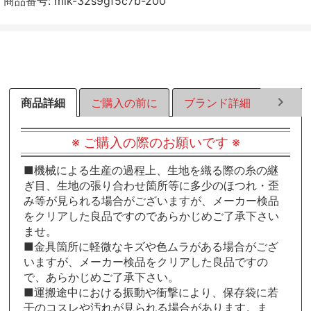
商品番号:
mik-32s9gf5c7b-200
す
す
す
る
る
る
商品詳細
ご購入の前に
ブランド詳細
ラッピ
※ ご購入の際のお願いです ※
■機械による生産の過程上、生地を織る際の糸の継
ぎ目、生地の張り合わせ箇所等に多少のほつれ・歪
み等が見られる場合がございますが、メーカー検品
をクリアした良品ですのであらかじめご了承下さい
ませ。
■金具箇所に軽微なキズや色ムラがある場合がござ
いますが、メーカー検品をクリアした良品ですの
で、あらかじめご了承下さい。
■運搬途中における振動や衝撃により、保存袋に若
干のコスレや汚れが見られる場合があります。ま