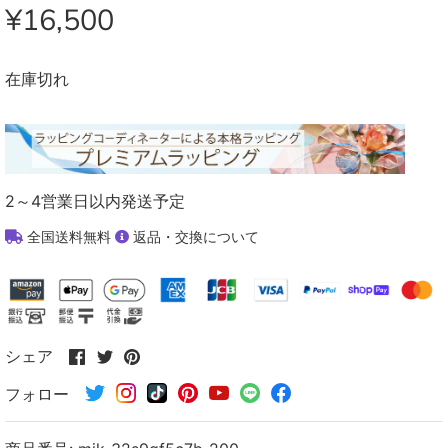
¥16,500
在庫切れ
2～4営業日以内発送予定
全国送料無料
返品・交換について
Facebook
Twitter
Pinterest
シェア
で
で
で
フォロー
シ
シ
シ
ェ
ェ
ェ
ア
ア
ア