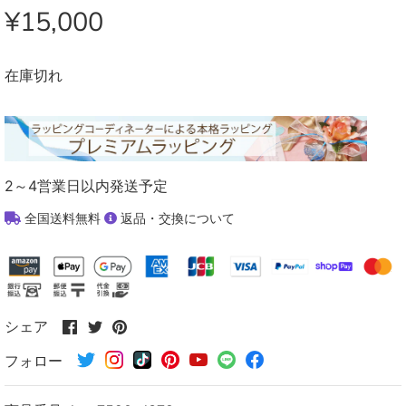
¥15,000
在庫切れ
2～4営業日以内発送予定
全国送料無料
返品・交換について
Facebook
Twitter
Pinterest
シェア
で
で
で
フォロー
シ
シ
シ
ェ
ェ
ェ
ア
ア
ア