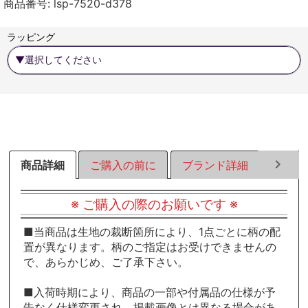
商品番号:
lsp-7520-d378
す
す
す
る
る
る
ラッピング
商品詳細
ご購入の前に
ブランド詳細
ラッピ
※ ご購入の際のお願いです ※
■当商品は生地の裁断箇所により、1点ごとに柄の配
置が異なります。柄のご指定はお受けできませんの
で、あらかじめ、ご了承下さい。
■入荷時期により、商品の一部や付属品の仕様が予
告なく仕様変更され、掲載画像とは異なる場合があ