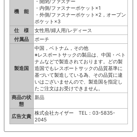
・開閉/ファスナー
・内側/ファスナーポケット×1
機 能
・外側/ファスナーポケット×2，オープン
ポケット×3
仕 様
女性用/婦人用/レディース
付属品
ポーチ
中国，ベトナム，その他
※レスポートサックの製品は、中国・ベト
ナムなどで製造されております。どの製
製造国
造国でもレスポートサックの品質基準に
基づいて製造している為、その品質に違
いはございませんので、製造国を指定し
たご注文はお受けできません。
商品の状
新品
態
株式会社カイザー TEL：03-5835-
広告文責
2045