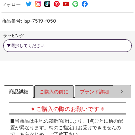
フォロー
シ
シ
シ
ェ
ェ
ェ
ア
ア
ア
商品番号:
lsp-7519-f050
す
す
す
る
る
る
ラッピング
商品詳細
ご購入の前に
ブランド詳細
ラッピ
※ ご購入の際のお願いです ※
■当商品は生地の裁断箇所により、1点ごとに柄の配
置が異なります。柄のご指定はお受けできませんの
で、あらかじめ、ご了承下さい。