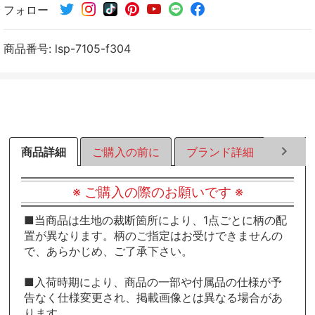
フォロー
シ
シ
シ
ェ
ェ
ェ
ア
ア
ア
商品番号:
lsp-7105-f304
す
す
す
る
る
る
商品詳細
ご購入の前に
ブランド詳細
ラッピ
※ ご購入の際のお願いです ※
■当商品は生地の裁断箇所により、1点ごとに柄の配
置が異なります。柄のご指定はお受けできませんの
で、あらかじめ、ご了承下さい。
■入荷時期により、商品の一部や付属品の仕様が予
告なく仕様変更され、掲載画像とは異なる場合があ
ります。