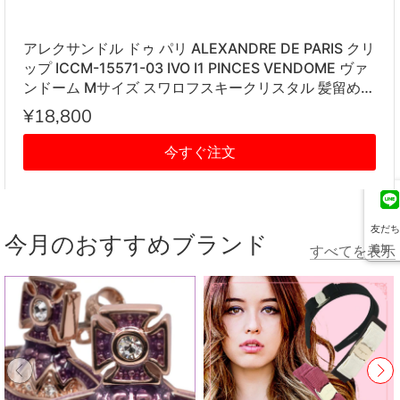
アレクサンドル ドゥ パリ ALEXANDRE DE PARIS クリ
ップ ICCM-15571-03 IVO I1 PINCES VENDOME ヴァ
ンドーム Mサイズ スワロフスキークリスタル 髪留め
レディース アイボリー系
¥18,800
今すぐ注文
友だち
今月のおすすめブランド
すべてを表示
追加