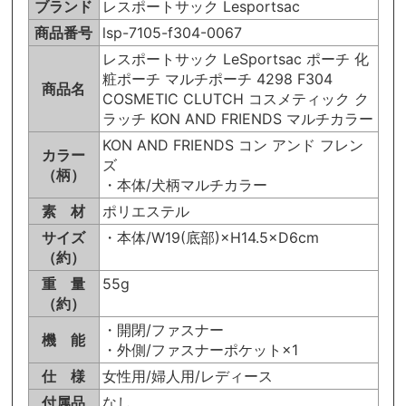
ブランド
レスポートサック Lesportsac
商品番号
lsp-7105-f304-0067
レスポートサック LeSportsac ポーチ 化
粧ポーチ マルチポーチ 4298 F304
商品名
COSMETIC CLUTCH コスメティック ク
ラッチ KON AND FRIENDS マルチカラー
KON AND FRIENDS コン アンド フレン
カラー
ズ
（柄）
・本体/犬柄マルチカラー
素 材
ポリエステル
サイズ
・本体/W19(底部)×H14.5×D6cm
（約）
重 量
55g
（約）
・開閉/ファスナー
機 能
・外側/ファスナーポケット×1
仕 様
女性用/婦人用/レディース
付属品
なし