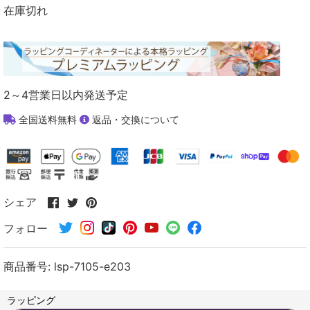
在庫切れ
2～4営業日以内発送予定
全国送料無料
返品・交換について
Facebook
Twitter
Pinterest
シェア
で
で
で
フォロー
シ
シ
シ
ェ
ェ
ェ
ア
ア
ア
商品番号:
lsp-7105-e203
す
す
す
る
る
る
ラッピング