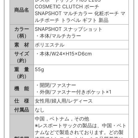
COSMETIC CLUTCH ポーチ
商品名
SNAPSHOT マルチカラー 化粧ポーチ マ
ルチポーチ トラベル ギフト 新品
カラー
SNAPSHOT スナップショット
（柄）
・本体/マルチカラー
素 材
ポリエステル
サイズ
・本体/W24×H15×D6cm
（約）
重 量
55g
（約）
・開閉/ファスナー
機 能
・外側/ファスナー付きポケット×1
仕 様
女性用/婦人用/レディース
付属品
なし
中国，ベトナム，その他
※レスポートサックの製品は、中国・ベト
ナムなどで製造されております。どの製