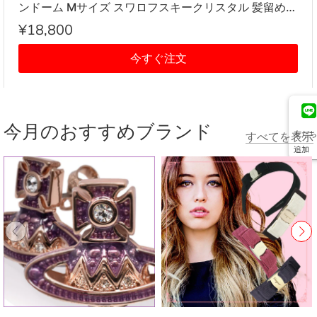
ンドーム Mサイズ スワロフスキークリスタル 髪留め
レディース アイボリー系
¥18,800
今すぐ注文
今月のおすすめブランド
友だち
すべてを表示
追加