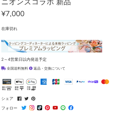
ニオンズコラボ 新品
¥7,000
在庫切れ
2～4営業日以内発送予定
全国送料無料
返品・交換について
Facebook
Twitter
Pinterest
シェア
で
で
で
フォロー
シ
シ
シ