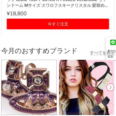
ンドーム Mサイズ スワロフスキークリスタル 髪留め
レディース アイボリー系
¥18,800
今すぐ注文
今月のおすすめブランド
友だち
すべてを表示
追加