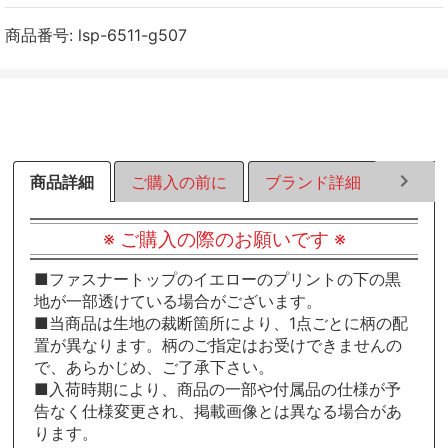
ェ
ェ
ェ
ア
ア
ア
商品番号:
lsp-6511-g507
す
す
す
る
る
る
商品詳細
ご購入の前に
ブランド詳細
ラッピ
※ ご購入の際のお願いです ※
■ファスナートップのイエローのプリントの下の黒
地が一部透けている場合がございます。
■当商品は生地の裁断箇所により、1点ごとに柄の配
置が異なります。柄のご指定はお受けできませんの
で、あらかじめ、ご了承下さい。
■入荷時期により、商品の一部や付属品の仕様が予
告なく仕様変更され、掲載画像とは異なる場合があ
ります。