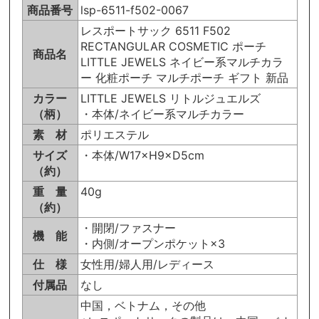
商品番号
lsp-6511-f502-0067
レスポートサック 6511 F502
RECTANGULAR COSMETIC ポーチ
商品名
LITTLE JEWELS ネイビー系マルチカラ
ー 化粧ポーチ マルチポーチ ギフト 新品
カラー
LITTLE JEWELS リトルジュエルズ
（柄）
・本体/ネイビー系マルチカラー
素 材
ポリエステル
サイズ
・本体/W17×H9×D5cm
（約）
重 量
40g
（約）
・開閉/ファスナー
機 能
・内側/オープンポケット×3
仕 様
女性用/婦人用/レディース
付属品
なし
中国，ベトナム，その他