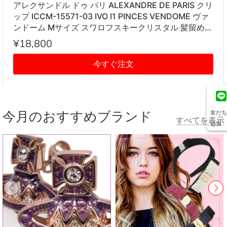
アレクサンドル ドゥ パリ ALEXANDRE DE PARIS クリ
ップ ICCM-15571-03 IVO I1 PINCES VENDOME ヴァ
ンドーム Mサイズ スワロフスキークリスタル 髪留め
レディース アイボリー系
¥18,800
今すぐ注文
今月のおすすめブランド
友だち
すべてを表示
追加