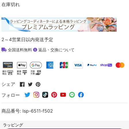
在庫切れ
2～4営業日以内発送予定
全国送料無料
返品・交換について
Facebook
Twitter
Pinterest
シェア
で
で
で
フォロー
シ
シ
シ
ェ
ェ
ェ
ア
ア
ア
商品番号:
lsp-6511-f502
す
す
す
る
る
る
ラッピング