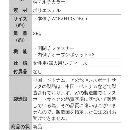
柄マルチカラー
素 材
ポリエステル
サイズ
・本体 / W16×H10×D5cm
（約）
重 量
39g
（約）
・開閉 / ファスナー
機 能
・内側 / オープンポケット×3
仕 様
女性用/婦人用/レディース
付属品
なし
中国、ベトナム、その他 ※レスポートサ
ックの製品は、中国・ベトナムなどで製
造されております。どの製造国でもレス
製造国
ポートサックの品質基準に基づいて製造
している為、その品質に違いはございま
せんので、製造国を指定したご注文はお
受けできません。
商品の状
新品