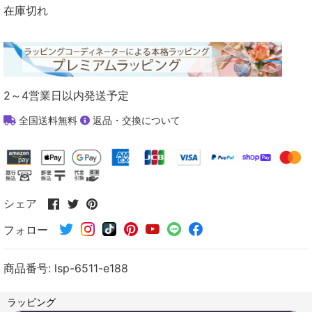
在庫切れ
2～4営業日以内発送予定
全国送料無料
返品・交換について
Facebook
Twitter
Pinterest
シェア
で
で
で
フォロー
シ
シ
シ
ェ
ェ
ェ
ア
ア
ア
商品番号:
lsp-6511-e188
す
す
す
る
る
る
ラッピング