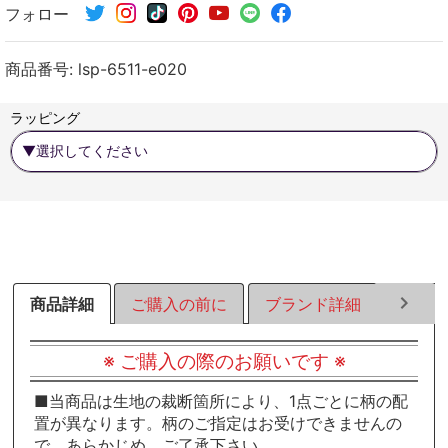
フォロー
シ
シ
シ
ェ
ェ
ェ
ア
ア
ア
商品番号:
lsp-6511-e020
す
す
す
る
る
る
ラッピング
商品詳細
ご購入の前に
ブランド詳細
ラッピ
※ ご購入の際のお願いです ※
■当商品は生地の裁断箇所により、1点ごとに柄の配
置が異なります。柄のご指定はお受けできませんの
で、あらかじめ、ご了承下さい。