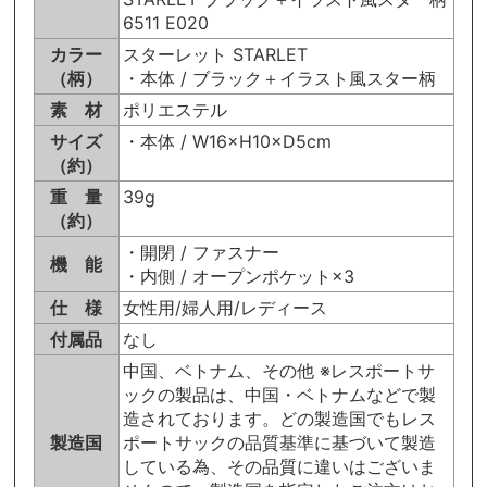
6511 E020
カラー
スターレット STARLET
（柄）
・本体 / ブラック＋イラスト風スター柄
素 材
ポリエステル
サイズ
・本体 / W16×H10×D5cm
（約）
重 量
39g
（約）
・開閉 / ファスナー
機 能
・内側 / オープンポケット×3
仕 様
女性用/婦人用/レディース
付属品
なし
中国、ベトナム、その他 ※レスポートサ
ックの製品は、中国・ベトナムなどで製
造されております。どの製造国でもレス
製造国
ポートサックの品質基準に基づいて製造
している為、その品質に違いはございま