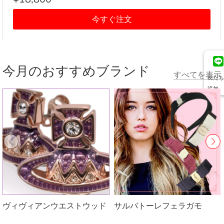
今すぐ注文
今月のおすすめブランド
すべてを表示
友だち
追加
ヴィヴィアンウエストウッド
サルバトーレフェラガモ