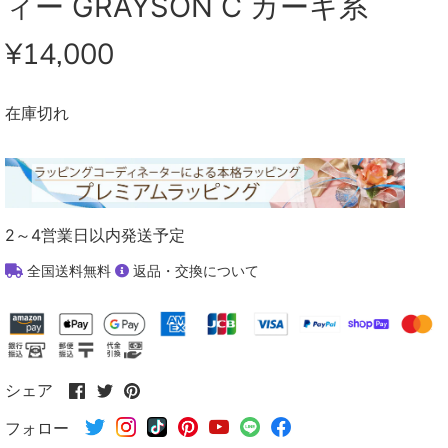
ィー GRAYSON C カーキ系
¥14,000
在庫切れ
2～4営業日以内発送予定
全国送料無料
返品・交換について
Facebook
Twitter
Pinterest
シェア
で
で
で
フォロー
シ
シ
シ