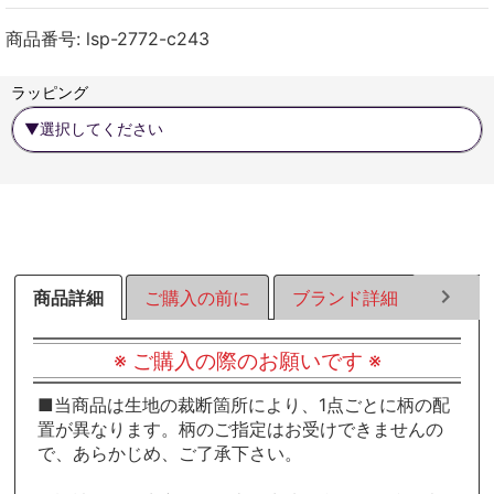
ェ
ェ
ェ
ア
ア
ア
商品番号:
lsp-2772-c243
す
す
す
る
る
る
ラッピング
商品詳細
ご購入の前に
ブランド詳細
ラッピ
※ ご購入の際のお願いです ※
■当商品は生地の裁断箇所により、1点ごとに柄の配
置が異なります。柄のご指定はお受けできませんの
で、あらかじめ、ご了承下さい。