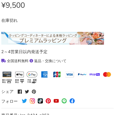
¥9,500
在庫切れ
2～4営業日以内発送予定
全国送料無料
返品・交換について
Facebook
Twitter
Pinterest
シェア
で
で
で
フォロー
シ
シ
シ
ェ
ェ
ェ
ア
ア
ア