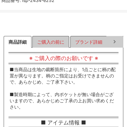
商品番号:
lsp-2434-e252
す
す
す
る
る
る
商品詳細
ご購入の前に
ブランド詳細
ラッピ
※ ご購入の際のお願いです ※
■当商品は生地の裁断箇所により、1点ごとに柄の配
置が異なります。柄のご指定はお受けできませんの
で、あらかじめ、ご了承下さい。
■製造時期によって、内ポケットが無い場合がござ
いますので、あらかじめご了承の上お買い求めくだ
さい。
■ アイテム情報 ■