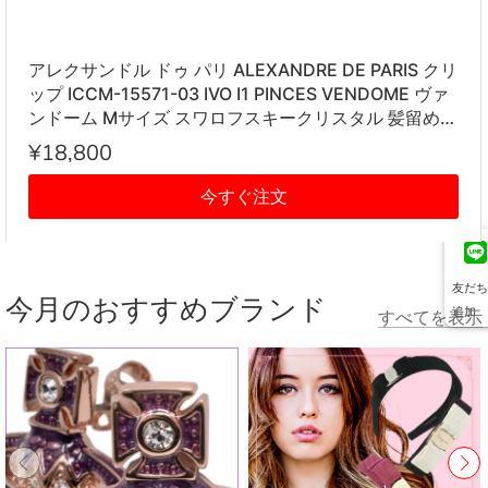
アレクサンドル ドゥ パリ ALEXANDRE DE PARIS クリ
ップ ICCM-15571-03 IVO I1 PINCES VENDOME ヴァ
ンドーム Mサイズ スワロフスキークリスタル 髪留め
レディース アイボリー系
¥18,800
今すぐ注文
友だち
今月のおすすめブランド
追加
すべてを表示