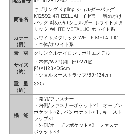
商品番号
kpl-k12592-47i-0001
キプリング Kipling ショルダーバッグ
K12592 47I IZELLAH イゼラー 斜めがけ
商品名
バッグ 斜めがけショルダー ホワイトメタ
リック WHITE METALLIC ホワイト系
カラー
ホワイトメタリック WHITE METALLIC
（柄）
・本体/ホワイト系
素 材
クリンクルナイロン，ポリエステル
・本体/W29(開口部)-27(底
サイズ
部)×H23×D5cm
（約）
・ショルダーストラップ/69-134cm
重 量
320g
（約）
・開閉/ファスナー
・内側/ファスナーポケット×1，オープン
ポケット×2，ペンポケット×1，キースト
機 能
ラップ×1
・外側/オープンポケット×2，ファスナー
ポケット×3