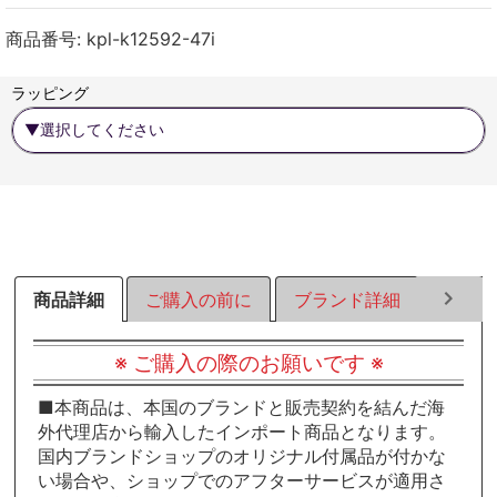
ェ
ェ
ェ
ア
ア
ア
商品番号:
kpl-k12592-47i
す
す
す
る
る
る
ラッピング
商品詳細
ご購入の前に
ブランド詳細
ラッピ
※ ご購入の際のお願いです ※
■本商品は、本国のブランドと販売契約を結んだ海
外代理店から輸入したインポート商品となります。
国内ブランドショップのオリジナル付属品が付かな
い場合や、ショップでのアフターサービスが適用さ