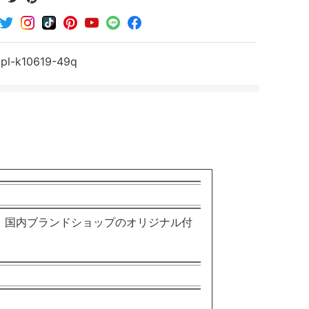
で
で
で
シ
シ
シ
ェ
ェ
ェ
ア
ア
ア
kpl-k10619-49q
す
す
す
る
る
る
。国内ブランドショップのオリジナル付