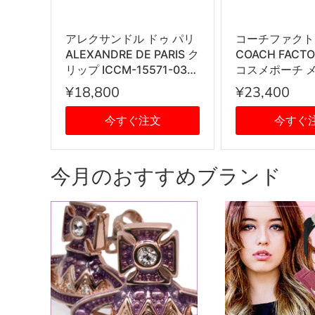
アレクサンドル ドゥ パリ
コーチファクト
ALEXANDRE DE PARIS ク
COACH FACT
リップ ICCM-15571-03
コスメポーチ 
IVO I1 PINCES VENDOME
チ 53385 IM
¥18,800
¥23,400
ヴァンドーム Mサイズ ス
ース ブラウン
ワロフスキークリスタル
今すぐ注文
今すぐ
髪留め レディース アイボ
リー系
今月のおすすめブランド