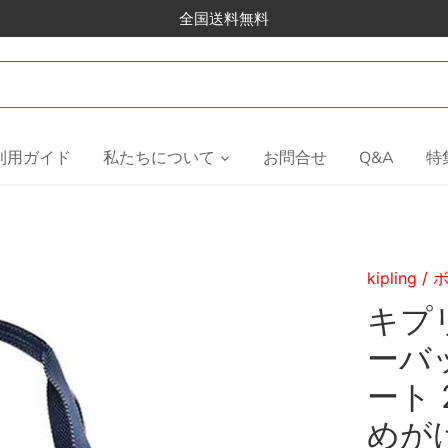
全国送料無料
利用ガイド
私たちについて
お問合せ
Q&A
特
kipling
/
キプリ
ーバッ
ート 
めが