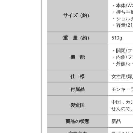
・本体/W3
・持ち手長
サイズ（約）
・ショルダ
・容量/21
重 量（約）
510g
・開閉/
機 能
・内側/フ
・外側/オ
仕 様
女性用/婦
付属品
モンキー
中国，カ
製造国
せんので
商品の状態
新品