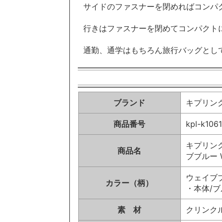
サイドのファスナーを閉めればコンパ
行きはファスナーを閉めてコンパクト
通勤、通学はもちろん旅行バッグとし
ブランド
キプリング/
商品番号
kpl-k106
キプリング 
商品名
ブブルー W
ウェイブブ
カラー（柄）
・本体/
素 材
クリンク