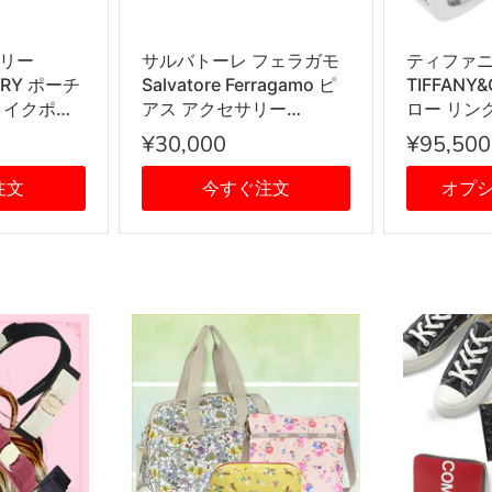
リー
サルバトーレ フェラガモ
ティファ
ORY ポーチ
Salvatore Ferragamo ピ
TIFFANY
メイクポー
アス アクセサリー
ロー リング 
BDX レディ
760119 696430 STUD
輪 SILVE
¥30,000
¥95,500
系
GANCIO DIA12 ガンチー
ニ PALLADIOLUC シルバ
注文
今すぐ注文
オプ
ー