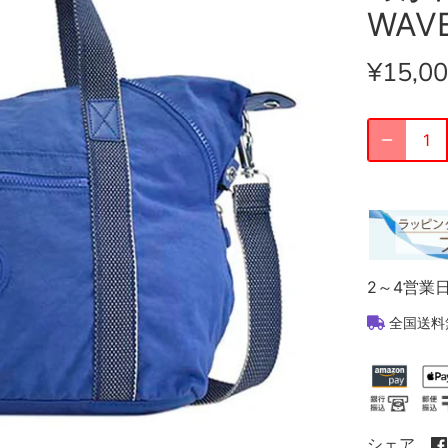
WAV
¥15,0
2～4営業
全国送料
シェア