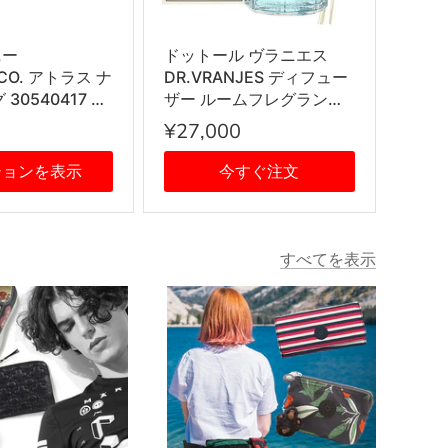
ニー
ドットール ヴラニエス
&CO. アトラス ナ
DR.VRANJES ディフュー
30540417 指
ザー ルームフレグランス
R シルバー
ホームフレグランス 香り
¥27,000
AQUA 500ml ボトル ステ
ィック インテリア雑貨
ションを表示
今すぐ注文
すべてを表示