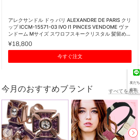
アレクサンドル ドゥ パリ ALEXANDRE DE PARIS クリ
ップ ICCM-15571-03 IVO I1 PINCES VENDOME ヴァ
ンドーム Mサイズ スワロフスキークリスタル 髪留め
レディース アイボリー系
¥18,800
今すぐ注文
友だち
今月のおすすめブランド
追加
すべてを表示