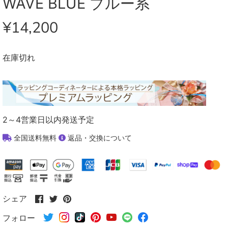
WAVE BLUE ブルー系
¥14,200
在庫切れ
2～4営業日以内発送予定
全国送料無料
返品・交換について
Facebook
Twitter
Pinterest
シェア
で
で
で
フォロー
シ
シ
シ