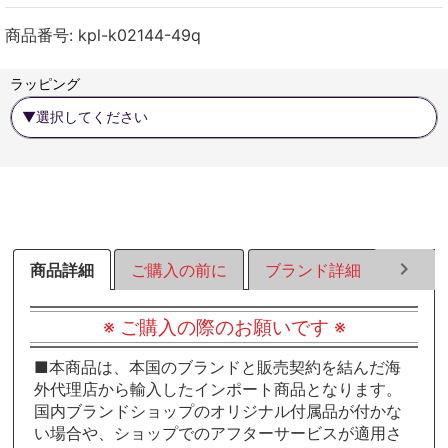
ェ
ェ
ェ
ア
ア
ア
商品番号:
kpl-k02144-49q
す
す
す
る
る
る
ラッピング
商品詳細
ご購入の前に
ブランド詳細
ラッピ
※ ご購入の際のお願いです ※
■本商品は、本国のブランドと販売契約を結んだ海
外代理店から輸入したインポート商品となります。
国内ブランドショップのオリジナル付属品が付かな
い場合や、ショップでのアフターサービスが適用さ