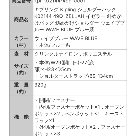
商品番号
kpl-k02144-49q-0001
キプリング Kipling ショルダーバッグ
K02144 49Q IZELLAH イゼラー 斜めが
商品名
けバッグ 斜めがけショルダー ウェイブブ
ルー WAVE BLUE ブルー系
カラー
ウェイブブルー WAVE BLUE
（柄）
・本体/ブルー系
素 材
クリンクルナイロン，ポリエステル
・本体/W29(開口部)-27(底
サイズ
部)×H23×D5cm
（約）
・ショルダーストラップ/69-134cm
重 量
320g
（約）
・開閉/ファスナー
・内側/ファスナーポケット×1，オープン
ポケット×2，ペンポケット×1，キースト
機 能
ラップ×1
・外側/オープンポケット×2，ファスナー
ポケット×3