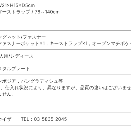
W21×H15×D5cm
ーストラップ / 76～140cm
 マグネット/ファスナー
 ファスナーポケット×1，キーストラップ×1，オープンマチポケ
人用/レディース
メタルプレート
ンボジア，バングラディシュ等
は、仕入れ状況により、異なりますが、品質の違いはございま
ません。
ザー TEL：03-5835-2045