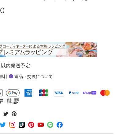
00
日以内発送予定
無料
返品・交換について
Facebook
Twitter
Pinterest
で
で
で
シ
シ
シ
ェ
ェ
ェ