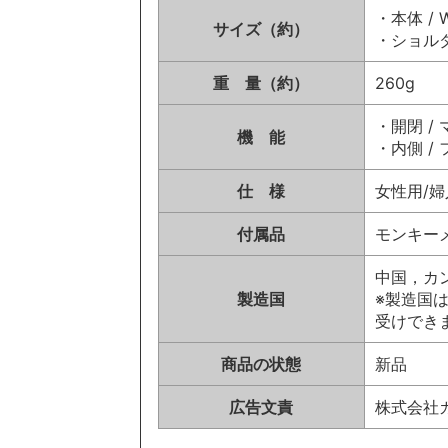
・本体 / 
サイズ（約）
・ショルダ
重 量（約）
260g
・開閉 /
機 能
・内側 /
仕 様
女性用/婦
付属品
モンキー
中国，カ
製造国
※製造国
受けでき
商品の状態
新品
広告文責
株式会社カイ