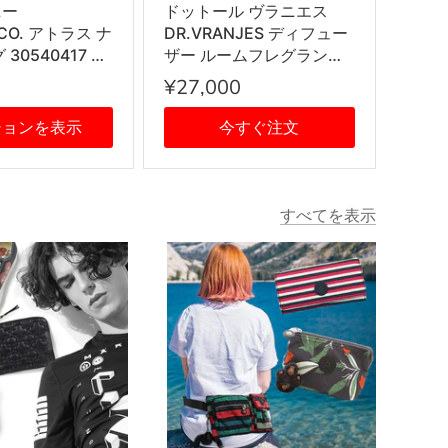
ニー
ドットール ヴラニエス
&CO. アトラス ナ
DR.VRANJES ディフュー
30540417 指
ザー ルームフレグランス
R シルバー
ホームフレグランス 香り
¥27,000
AQUA 500ml ボトル ステ
ィック インテリア雑貨
ションを表示
今すぐ注文
すべてを表示