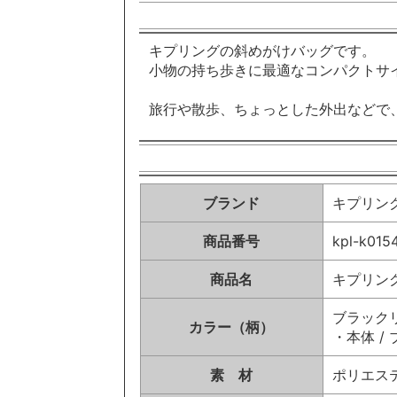
キプリングの斜めがけバッグです。
小物の持ち歩きに最適なコンパクトサ
旅行や散歩、ちょっとした外出などで
ブランド
キプリング/
商品番号
kpl-k015
商品名
キプリング 
ブラックリネ
カラー（柄）
・本体 /
素 材
ポリエス