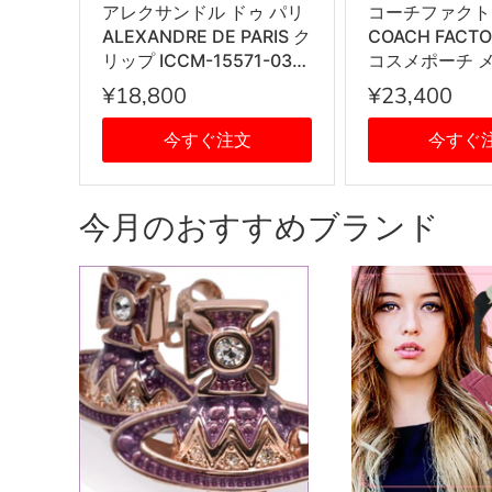
アレクサンドル ドゥ パリ
コーチファクト
ALEXANDRE DE PARIS ク
COACH FACT
リップ ICCM-15571-03
コスメポーチ 
IVO I1 PINCES VENDOME
チ 53385 IM
¥18,800
¥23,400
ヴァンドーム Mサイズ ス
ース ブラウン
ワロフスキークリスタル
今すぐ注文
今すぐ
髪留め レディース アイボ
リー系
今月のおすすめブランド