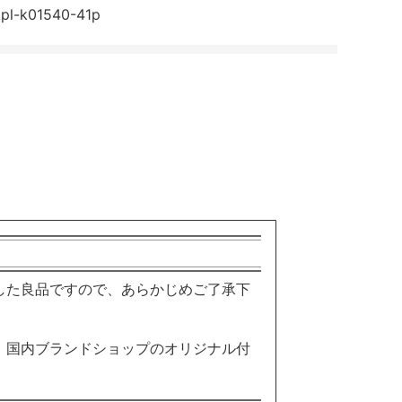
ア
ア
ア
kpl-k01540-41p
す
す
す
る
る
る
した良品ですので、あらかじめご了承下
。国内ブランドショップのオリジナル付