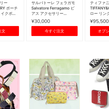
リー
サルバトーレ フェラガモ
ティファ
ORY ポーチ
Salvatore Ferragamo ピ
TIFFANY
メイクポー
アス アクセサリー
ロー リング 
BDX レディ
760119 696430 STUD
輪 SILVE
¥30,000
¥95,500
系
GANCIO DIA12 ガンチー
ニ PALLADIOLUC シルバ
注文
今すぐ注文
オプ
ー