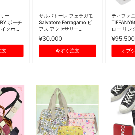
リー
サルバトーレ フェラガモ
ティファ
ORY ポーチ
Salvatore Ferragamo ピ
TIFFANY
メイクポー
アス アクセサリー
ロー リング 
BDX レディ
760119 696430 STUD
輪 SILVE
¥30,000
¥95,500
系
GANCIO DIA12 ガンチー
ニ PALLADIOLUC シルバ
注文
今すぐ注文
オプ
ー