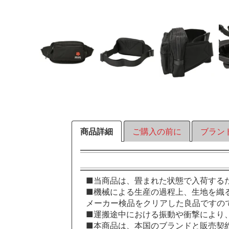
商品詳細
ご購入の前に
ブラン
■当商品は、畳まれた状態で入荷する
■機械による生産の過程上、生地を織
メーカー検品をクリアした良品ですの
■運搬途中における振動や衝撃により
■本商品は、本国のブランドと販売契