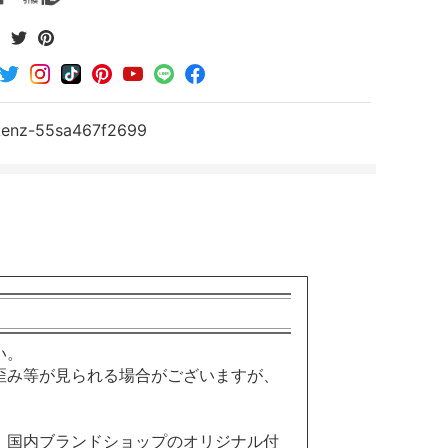
Facebook
Twitter
Pinterest
で
で
で
シ
シ
シ
ェ
ェ
ェ
ア
ア
ア
kenz-55sa467f2699
す
す
す
る
る
る
い。
歪み等が見られる場合がございますが、
。国内ブランドショップのオリジナル付