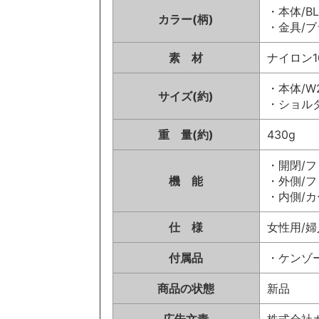
・本体/B
カラー(柄)
・金具/
素 材
ナイロン1
・本体/W2
サイズ(約)
・ショルダ
重 量(約)
430g
・開閉/
機 能
・外側/フ
・内側/カ
仕 様
女性用/婦
付属品
・ケンゾ
商品の状態
新品
広告文責
株式会社カイ