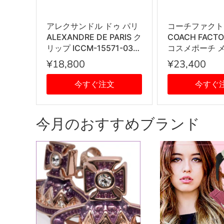
アレクサンドル ドゥ パリ
コーチファクト
ALEXANDRE DE PARIS ク
COACH FACT
リップ ICCM-15571-03
コスメポーチ 
IVO I1 PINCES VENDOME
チ 53385 IM
¥18,800
¥23,400
ヴァンドーム Mサイズ ス
ース ブラウン
ワロフスキークリスタル
今すぐ注文
今すぐ
髪留め レディース アイボ
リー系
今月のおすすめブランド