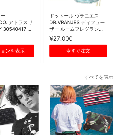
ニー
ドットール ヴラニエス
&CO. アトラス ナ
DR.VRANJES ディフュー
30540417 指
ザー ルームフレグランス
R シルバー
ホームフレグランス 香り
¥27,000
AQUA 500ml ボトル ステ
ィック インテリア雑貨
ションを表示
今すぐ注文
すべてを表示