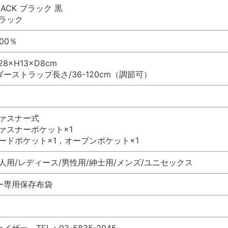
LACK ブラック 黒
ブラック
00％
8×H13×D8cm
ーストラップ長さ/36-120cm（調節可）
ファスナー式
ァスナーポケット×1
ードポケット×1，オープンポケット×1
人用/レディース/男性用/紳士用/メンズ/ユニセックス
ー専用保存布袋
ザー TEL：03-5835-2045