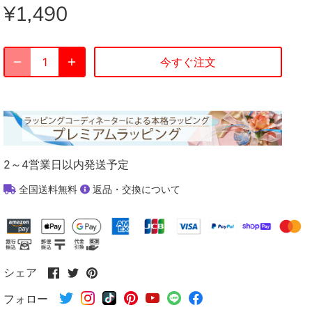
¥1,490
今すぐ注文
2～4営業日以内発送予定
全国送料無料
返品・交換について
Facebook
Twitter
Pinterest
シェア
で
で
で
フォロー
シ
シ
シ