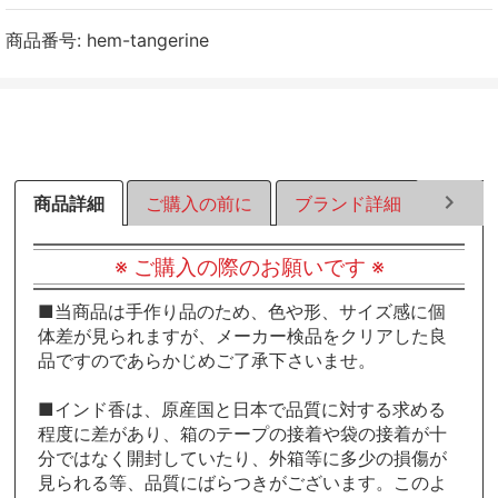
ェ
ェ
ェ
ア
ア
ア
商品番号:
hem-tangerine
す
す
す
る
る
る
商品詳細
ご購入の前に
ブランド詳細
その他
※ ご購入の際のお願いです ※
■当商品は手作り品のため、色や形、サイズ感に個
体差が見られますが、メーカー検品をクリアした良
品ですのであらかじめご了承下さいませ。
■インド香は、原産国と日本で品質に対する求める
程度に差があり、箱のテープの接着や袋の接着が十
分ではなく開封していたり、外箱等に多少の損傷が
見られる等、品質にばらつきがございます。このよ