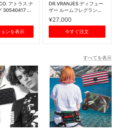
&CO. アトラス ナ
DR.VRANJES ディフュー
30540417 指
ザー ルームフレグランス
R シルバー
ホームフレグランス 香り
¥27,000
AQUA 500ml ボトル ステ
ィック インテリア雑貨
ションを表示
今すぐ注文
すべてを表示