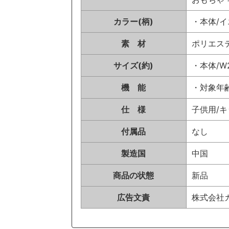
カラー(柄)
・本体/
素 材
ポリエス
サイズ(約)
・本体/W2
機 能
・対象年齢
仕 様
子供用/キ
付属品
なし
製造国
中国
商品の状態
新品
広告文責
株式会社カイ