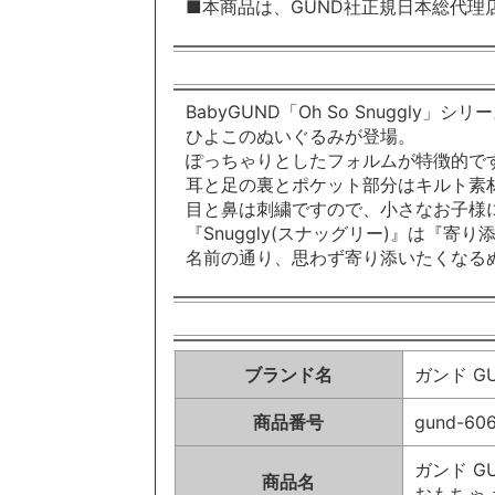
■本商品は、GUND社正規日本総代理
BabyGUND「Oh So Snuggly」シ
ひよこのぬいぐるみが登場。
ぽっちゃりとしたフォルムが特徴的で
耳と足の裏とポケット部分はキルト素
目と鼻は刺繍ですので、小さなお子様
『Snuggly(スナッグリー)』は『寄
名前の通り、思わず寄り添いたくなる
ブランド名
ガンド G
商品番号
gund-60
ガンド GU
商品名
おもちゃ 