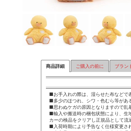
商品詳細
ご購入の前に
ブラン
■お手入れの際は、湿らせた布などで
■多少のほつれ、シワ・色むら等があ
■思わぬケガの原因となりますので乱
■輸入や搬送時の梱包状態により、生
カーの検品をクリアし正規品として流
■入荷時期により予告なく仕様変更さ