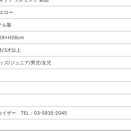
イエロー
テル製
8×H26cm
/3才以上
ッズ/ジュニア/男児/女児
ザー TEL：03-5835-2045