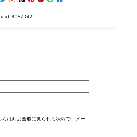
シ
シ
シ
ェ
ェ
ェ
ア
ア
ア
gund-6067042
す
す
す
る
る
る
ちらは商品全般に見られる状態で、メー