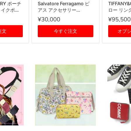
ORY ポーチ
Salvatore Ferragamo ピ
TIFFANY
メイクポー
アス アクセサリー
ロー リング 
BDX レディ
760119 696430 STUD
輪 SILVE
¥30,000
¥95,500
系
GANCIO DIA12 ガンチー
ニ PALLADIOLUC シルバ
注文
今すぐ注文
オプ
ー