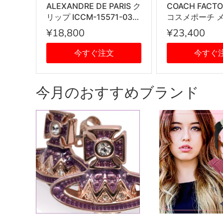
ALEXANDRE DE PARIS ク
COACH FACT
リップ ICCM-15571-03
コスメポーチ 
IVO I1 PINCES VENDOME
チ 53385 IM
¥18,800
¥23,400
ヴァンドーム Mサイズ ス
ース ブラウン
ワロフスキークリスタル
今すぐ注文
今すぐ
髪留め レディース アイボ
リー系
今月のおすすめブランド