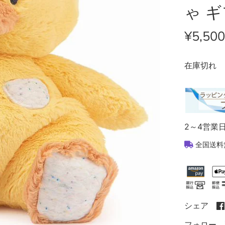
ゃ 
¥5,500
在庫切れ
2～4営業
全国送料
シェア
フォロー