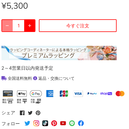
¥5,300
今すぐ注文
2～4営業日以内発送予定
全国送料無料
返品・交換について
Facebook
Twitter
Pinterest
シェア
で
で
で
フォロー
シ
シ
シ