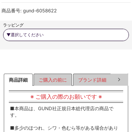
ェ
ェ
ェ
ア
ア
ア
商品番号:
gund-6058622
す
す
す
る
る
る
ラッピング
商品詳細
ご購入の前に
ブランド詳細
ラッピ
※ ご購入の際のお願いです ※
■本商品は、GUND社正規日本総代理店の商品で
す。
■多少のほつれ、シワ・色むら等がある場合があり