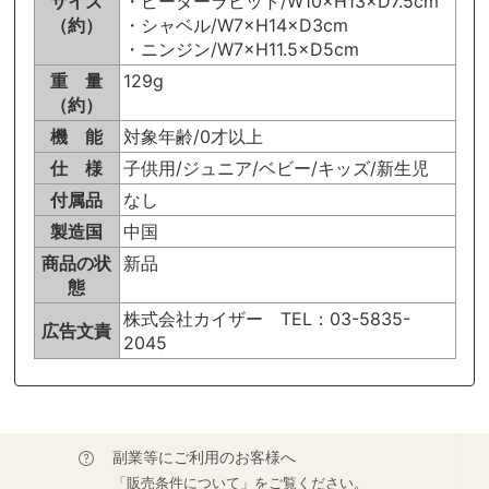
サイズ
・ピーターラビット/W10×H13×D7.5cm
（約）
・シャベル/W7×H14×D3cm
・ニンジン/W7×H11.5×D5cm
重 量
129g
（約）
機 能
対象年齢/0才以上
仕 様
子供用/ジュニア/ベビー/キッズ/新生児
付属品
なし
製造国
中国
商品の状
新品
態
株式会社カイザー TEL：03-5835-
広告文責
2045
副業等にご利用のお客様へ
「販売条件について」をご覧ください。