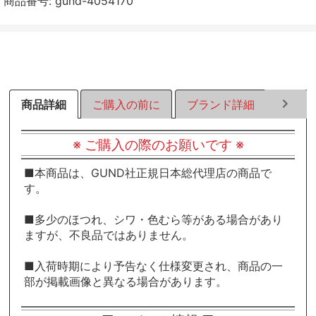
商品番号:
gund-4054170
す
す
す
る
る
る
商品詳細
ご購入の前に
ブランド詳細
ラッピ
※ ご購入の際のお願いです ※
■本商品は、GUND社正規日本総代理店の商品で
す。
■多少のほつれ、シワ・色むら等がある場合があり
ますが、不良品ではありません。
■入荷時期により予告なく仕様変更され、商品の一
部が掲載画像と異なる場合があります。