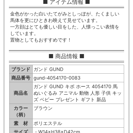
■ アイテム情報 ■
金色がかった白いたてがみとしっぽが、たくましい
馬体を更にひときわ映えて見せています。
一方顔はとても優しい目をした、人懐っこい表情を
しています。
置物としてもおすすめです！
■ 商品情報 ■
ブランド
ガンド GUND
商品番号
gund-4054170-0083
ガンド GUND キボ ホース 4054170 馬
商品名
ぬいぐるみ アニマル 動物 人形 子供 キッ
ズ ベビー プレゼント ギフト 新品
カラー
ブラウン
（柄）
素 材
ポリエステル
サイズ
・W14×H38×D42cm