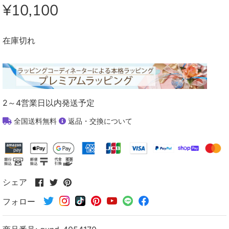
¥10,100
在庫切れ
2～4営業日以内発送予定
全国送料無料
返品・交換について
Facebook
Twitter
Pinterest
シェア
で
で
で
フォロー
シ
シ
シ
ェ
ェ
ェ
ア
ア
ア