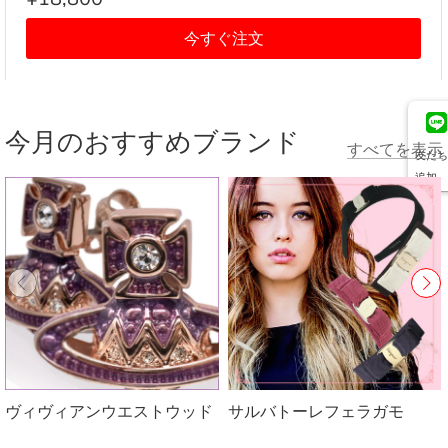
今すぐ注文
今月のおすすめブランド
すべてを表示
友だち
追加
ヴィヴィアンウエストウッド
サルバトーレフェラガモ