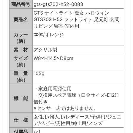
商品番号
gts-gts702-h52-0083
GTS ナイトライト 魔女 ハロウィン
商品名
GTS702 H52 フットライト 足元灯 玄関
リビング 寝室 室内用
カラー
本体/オレンジ
（柄）
素 材
アクリル製
サイズ
W8×H14.5×D8cm
（約）
重 量
105g
（約）
・家庭用電源使用
・交換用スペア電球（口金サイズ-E12)1
機 能
個付き
※センサー式ではありません。
女性用/婦人用/レディース/子供用/ジュニ
仕 様
ア/ベビー/男性用/紳士用/メンズ
付属品
なし