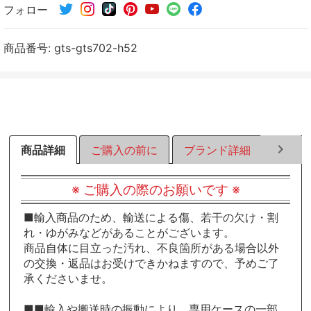
フォロー
シ
シ
シ
ェ
ェ
ェ
ア
ア
ア
商品番号:
gts-gts702-h52
す
す
す
る
る
る
商品詳細
ご購入の前に
ブランド詳細
ラッピ
※ ご購入の際のお願いです ※
■輸入商品のため、輸送による傷、若干の欠け・割
れ・ゆがみなどがあることがございます。
商品自体に目立った汚れ、不良箇所がある場合以外
の交換・返品はお受けできかねますので、予めご了
承くださいませ。
■■輸入や搬送時の振動により、専用ケースの一部