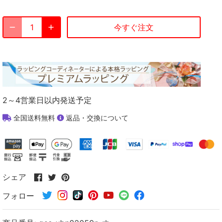
今すぐ注文
2～4営業日以内発送予定
全国送料無料
返品・交換について
Facebook
Twitter
Pinterest
シェア
で
で
で
フォロー
シ
シ
シ
ェ
ェ
ェ
ア
ア
ア