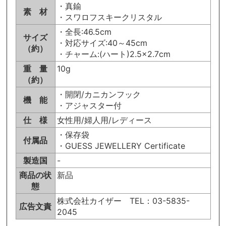
・真鍮
素 材
・スワロフスキークリスタル
・全長:46.5cm
サイズ
・対応サイズ:40～45cm
（約）
・チャーム:(ハート)2.5×2.7cm
重 量
10g
（約）
・開閉/カニカンフック
機 能
・アジャスター付
仕 様
女性用/婦人用/レディース
・保存袋
付属品
・GUESS JEWELLERY Certificate
製造国
-
商品の状
新品
態
株式会社カイザー TEL：03-5835-
広告文責
2045