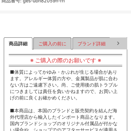
商品番号:
ges-ubn82059n-rh
す
す
す
る
る
る
商品詳細
ご購入の前に
ブランド詳細
ラッピ
※ ご購入の際のお願いです ※
■体質によってかゆみ・かぶれが生じる場合があり
ます。アレルギー体質の方や、金属製品が肌に合わ
ない方はご遠慮下さい。尚、ご使用後の肌トラブル
につきましては責任を負いかねますので、お買い上
げの前に良くお確かめください。
■本商品は、本国のブランドと販売契約を結んだ海
外代理店から輸入したインポート商品となります。
国内ブランドショップのオリジナル付属品が付かな
い場合や、ショップでのアフターサービスが適用さ