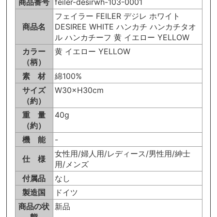
商品番号
feiler-desirwh-103-0001
フェイラー FEILER デジレ ホワイト
商品名
DESIREE WHITE ハンカチ ハンカチタオ
ル ハンカチーフ 黄 イエロー YELLOW
カラー
黄 イエロー YELLOW
（柄）
素 材
綿100%
サイズ
W30×H30cm
（約）
重 量
40g
（約）
機 能
-
女性用/婦人用/レディース/男性用/紳士
仕 様
用/メンズ
付属品
なし
製造国
ドイツ
商品の状
新品
態