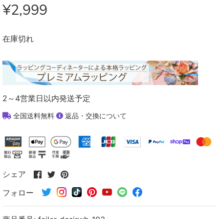
¥2,999
在庫切れ
2～4営業日以内発送予定
全国送料無料
返品・交換について
Facebook
Twitter
Pinterest
シェア
で
で
で
フォロー
シ
シ
シ
ェ
ェ
ェ
ア
ア
ア