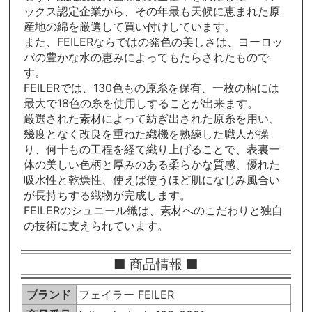
ックス認定企業から、その年最も天候に恵まれた原
産地の綿を厳選して買い付けしています。
また、FEILERならではの発色の美しさは、ヨーロッ
パの豊かな水の恵みによってもたらされたもので
す。
FEILERでは、130色もの原糸を保有、一枚の柄には
最大で18色の糸を使用しすることが出来ます。
厳選された素材によって紡ぎ出された原糸を用い、
幾度となく改良を重ねた織機を熟練した職人が操
り、何十もの工程を経て織り上げることで、表裏一
体の美しい色柄と厚みのある柔らかな質感、優れた
吸水性と乾燥性、使えば使うほど肌になじみ風合い
が長持ちする織物が完成します。
FEILERのシュニール織は、素材へのこだわりと独自
の技術に支えられています。
■ 商品情報 ■
ブランド
フェイラー FEILER