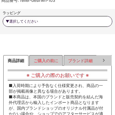
商品番号:
feiler-desirwh-103
す
す
す
る
る
る
ラッピング
商品詳細
ご購入の前に
ブランド詳細
ラッピ
※ ご購入の際のお願いです ※
■入荷時期により予告なく仕様変更され、商品の一
部が掲載画像と異なる場合があります。
■本商品は、本国のブランドと販売契約を結んだ海
外代理店から輸入したインポート商品となります
が、国内ブランドショップのオリジナル付属品が付
かない場合や、ショップでのアフターサービスが適