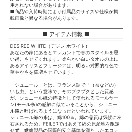
用されない場合があります。
■商品や入荷時期により付属品のサイズや仕様が掲
載画像と異なる場合があります。
■ アイテム情報 ■
DESIREE WHITE（デジレ ホワイト）
あなたの家にあるとエレガントで春のスタイルを思
い起こさせてくれます。柔らかい白いタオルの上に
あるアイリスとフリージアは、明るい対照的な色で
華やかさを倍増させています。
「シュニール」とは、フランス語で「（蚕などの）
いも虫」という意味で、そのプクプクとした質感
が、シュニール織の特徴として使われるモールヤー
ン(モール糸)の感触に似ていることから、シュニー
ル織と呼ばれるようになったといわれています。
シュニール織の糸は、綿100％。綿の品質は気候に左
右されるため、FEILERではあえて綿の原産地を限定
せず、繊維製品の国際的安全基準を満たしたエコテ