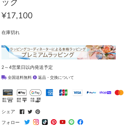
ック
¥17,100
在庫切れ
2～4営業日以内発送予定
全国送料無料
返品・交換について
Facebook
Twitter
Pinterest
シェア
で
で
で
フォロー
シ
シ
シ