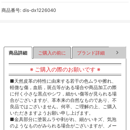
ェ
ェ
ェ
ア
ア
ア
商品番号:
dis-dx1226040
す
す
す
る
る
る
商品詳細
ご購入の前に
ブランド詳細
ラッピ
※ ご購入の際のお願いです ※
■天然皮革の特性に由来する若干の色ムラや擦れ、
軽微な傷，血筋，斑点等がある場合や商品加工の際
に付く小さな黒点やシワ，細かい傷等が見られる場
合がございますが、革本来の自然なものであり、不
良品ではございません。何卒、ご理解の上、ご購入
いただきますようお願い申し上げます。
■金具部分に塗装ムラや剥がれ、細かいキズ、気泡
のようなものがみられる場合がございますが、メー