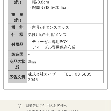
（約）
・幅/0.8cm
・腕周り/18.5-20.5cm
重 量
-
（約）
機 能
・留具/ボタンスタッズ
仕 様
男性用/紳士用/メンズ
・ディーゼル専用BOX
付属品
・ディーゼル専用保存布袋
製造国
-
商品の状
新品
態
株式会社カイザー TEL：03-5835-
広告文責
2045
副業等にご利用のお客様へ