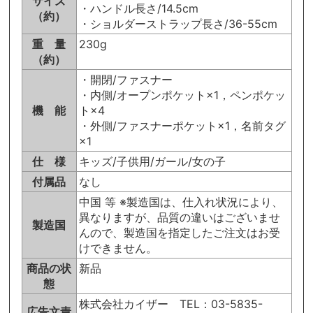
サイズ
・ハンドル長さ/14.5cm
（約）
・ショルダーストラップ長さ/36-55cm
重 量
230g
（約）
・開閉/ファスナー
・内側/オープンポケット×1，ペンポケッ
機 能
ト×4
・外側/ファスナーポケット×1，名前タグ
×1
仕 様
キッズ/子供用/ガール/女の子
付属品
なし
中国 等 ※製造国は、仕入れ状況により、
異なりますが、品質の違いはございませ
製造国
んので、製造国を指定したご注文はお受
けできません。
商品の状
新品
態
株式会社カイザー TEL：03-5835-
広告文責