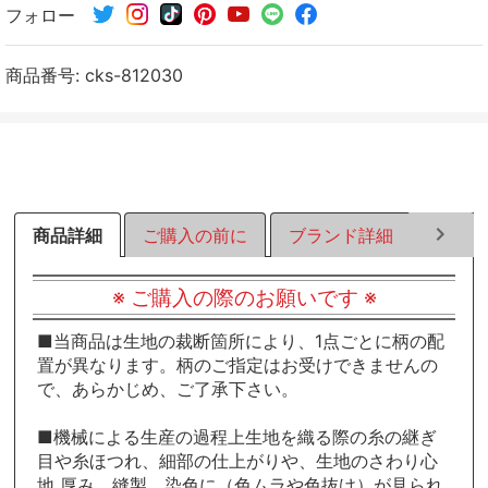
フォロー
シ
シ
シ
ェ
ェ
ェ
ア
ア
ア
商品番号:
cks-812030
す
す
す
る
る
る
商品詳細
ご購入の前に
ブランド詳細
ラッピ
※ ご購入の際のお願いです ※
■当商品は生地の裁断箇所により、1点ごとに柄の配
置が異なります。柄のご指定はお受けできませんの
で、あらかじめ、ご了承下さい。
■機械による生産の過程上生地を織る際の糸の継ぎ
目や糸ほつれ、細部の仕上がりや、生地のさわり心
地 厚み、縫製、染色に（色ムラや色抜け）が見られ