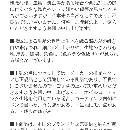
軽微な傷，血筋，斑点等がある場合や商品加工の際
に付く小さな黒点やシワ，細かい傷等が見られる場
合がございますが、革本来の自然なものであり、不
良品ではございません。何卒、ご理解の上、ご購入
いただきますようお願い申し上げます。
■機械による生産の過程上生地を織る際の糸の継ぎ
目や糸ほつれ、細部の仕上がりや、生地のさわり心
地 厚み、縫製、染色に（色ムラや色抜け）が見られ
る場合がございます。
■下記の点におきましては、メーカーの検品をクリ
アし正規品として流通している良品であり、不良で
はございませんので、ご了承の上お買い求めいただ
きますようお願い申し上げます。・オイルコーティ
ング生地を使用している場合、コーティング内側に
ペンで書いたような跡がある。・生地に黒い点があ
る。・多少のゆがみ
■本商品は、本国のブランドと販売契約を結んだ海