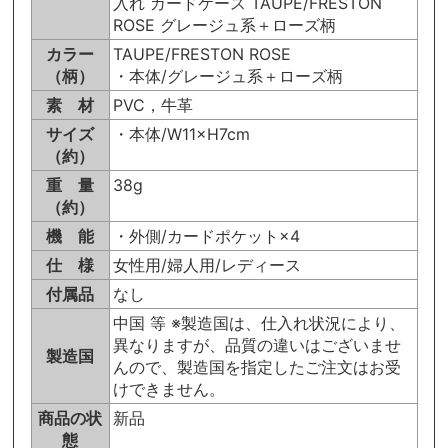
入れ カードケース TAUPE/FRESTON
ROSE グレージュ系＋ローズ柄
カラー
TAUPE/FRESTON ROSE
（柄）
・本体/グレージュ系＋ローズ柄
素 材
PVC，牛革
サイズ
・本体/W11×H7cm
（約）
重 量
38g
（約）
機 能
・外側/カードポケット×4
仕 様
女性用/婦人用/レディース
付属品
なし
中国 等 ※製造国は、仕入れ状況により、
異なりますが、品質の違いはございませ
製造国
んので、製造国を指定したご注文はお受
けできません。
商品の状
新品
態