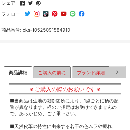
Facebook
Twitter
Pinterest
シェア
で
で
で
フォロー
シ
シ
シ
ェ
ェ
ェ
ア
ア
ア
商品番号:
cks-10525091584910
す
す
す
る
る
る
商品詳細
ご購入の前に
ブランド詳細
ラッピ
※ ご購入の際のお願いです ※
■当商品は生地の裁断箇所により、1点ごとに柄の配
置が異なります。柄のご指定はお受けできませんの
で、あらかじめ、ご了承下さい。
■天然皮革の特性に由来する若干の色ムラや擦れ、