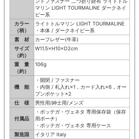
ンドファスナー 二つ折り財布 ライトトル
マリン LIGHT TOURMALINE ダークネイ
ビー系
カラー
ライトトルマリン LIGHT TOURMALINE
（柄）
・本体 / ダークネイビー系
素 材
カーフレザー(牛革)
サイズ
W11.5×H10×D2cm
（約）
重 量
106g
（約）
・開閉 / ファスナー
機 能
・内側 / 札入れ×1，カード入れ×6，オー
プンポケット×2
仕 様
男性用/紳士用/メンズ
・ボッテガ・ヴェネタ 専用保存袋（保存
付属品
用ポーチ）
・ボッテガ・ヴェネタ 専用ケース
製造国
イタリア Italy