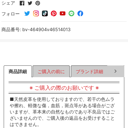
Facebook
Twitter
Pinterest
シェア
で
で
で
フォロー
シ
シ
シ
ェ
ェ
ェ
ア
ア
ア
商品番号:
bv-464904v46514013
す
す
す
る
る
る
商品詳細
ご購入の前に
ブランド詳細
ラッピ
※ ご購入の際のお願いです ※
■天然皮革を使用しておりますので、若干の色ムラ
や擦れ、軽微な傷，血筋，斑点等がある場合がござ
いますが、革本来の自然なものであり不良品ではご
ざいませんので、ご購入後の返品をお受けすること
はできません。