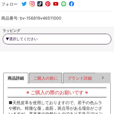
フォロー
シ
シ
シ
ェ
ェ
ェ
ア
ア
ア
商品番号:
bv-156819v46511000
す
す
す
る
る
る
ラッピング
商品詳細
ご購入の前に
ブランド詳細
ラッピ
※ ご購入の際のお願いです ※
■天然皮革を使用しておりますので、若干の色ムラ
や擦れ、軽微な傷，血筋，斑点等がある場合がござ
いますが、革本来の自然なものであり不良品ではご