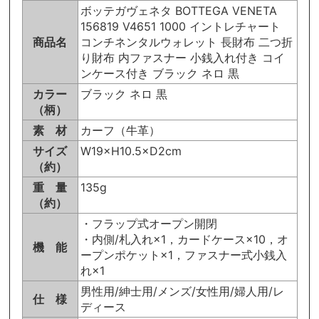
ボッテガヴェネタ BOTTEGA VENETA
156819 V4651 1000 イントレチャート
商品名
コンチネンタルウォレット 長財布 二つ折
り財布 内ファスナー 小銭入れ付き コイ
ンケース付き ブラック ネロ 黒
カラー
ブラック ネロ 黒
（柄）
素 材
カーフ（牛革）
サイズ
W19×H10.5×D2cm
（約）
重 量
135g
（約）
・フラップ式オープン開閉
・内側/札入れ×1，カードケース×10，オ
機 能
ープンポケット×1，ファスナー式小銭入
れ×1
男性用/紳士用/メンズ/女性用/婦人用/レ
仕 様
ディース