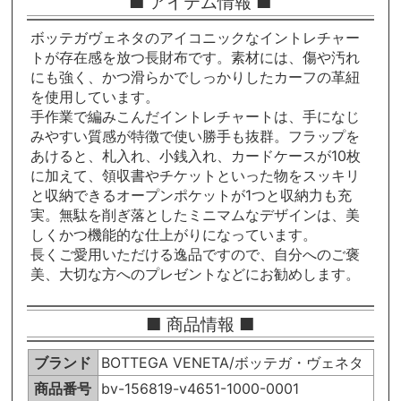
■ アイテム情報 ■
ボッテガヴェネタのアイコニックなイントレチャー
トが存在感を放つ長財布です。素材には、傷や汚れ
にも強く、かつ滑らかでしっかりしたカーフの革紐
を使用しています。
手作業で編みこんだイントレチャートは、手になじ
みやすい質感が特徴で使い勝手も抜群。フラップを
あけると、札入れ、小銭入れ、カードケースが10枚
に加えて、領収書やチケットといった物をスッキリ
と収納できるオープンポケットが1つと収納力も充
実。無駄を削ぎ落としたミニマムなデザインは、美
しくかつ機能的な仕上がりになっています。
長くご愛用いただける逸品ですので、自分へのご褒
美、大切な方へのプレゼントなどにお勧めします。
■ 商品情報 ■
ブランド
BOTTEGA VENETA/ボッテガ・ヴェネタ
商品番号
bv-156819-v4651-1000-0001