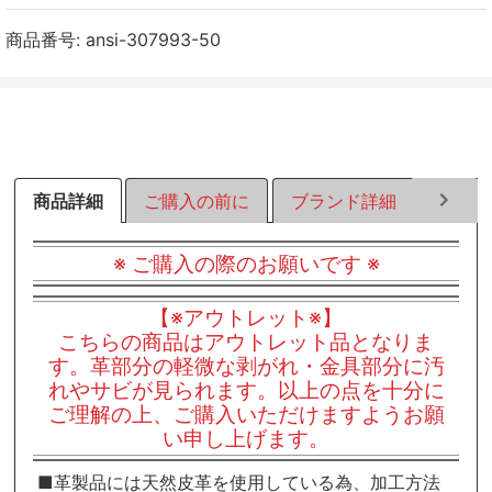
ェ
ェ
ェ
ア
ア
ア
商品番号:
ansi-307993-50
す
す
す
る
る
る
商品詳細
ご購入の前に
ブランド詳細
ラッピ
※ ご購入の際のお願いです ※
【※アウトレット※】
こちらの商品はアウトレット品となりま
す。革部分の軽微な剥がれ・金具部分に汚
れやサビが見られます。以上の点を十分に
ご理解の上、ご購入いただけますようお願
い申し上げます。
■革製品には天然皮革を使用している為、加工方法