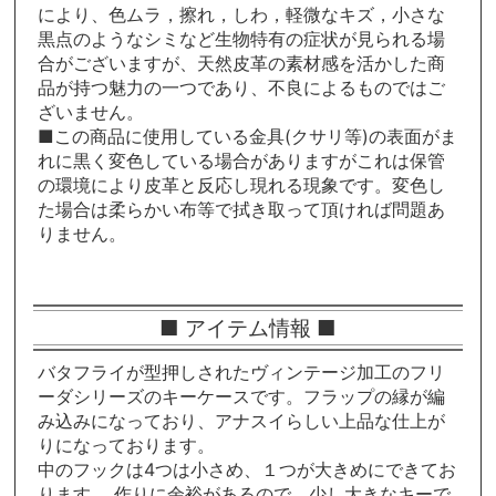
により、色ムラ，擦れ，しわ，軽微なキズ，小さな
黒点のようなシミなど生物特有の症状が見られる場
合がございますが、天然皮革の素材感を活かした商
品が持つ魅力の一つであり、不良によるものではご
ざいません。
■この商品に使用している金具(クサリ等)の表面がま
れに黒く変色している場合がありますがこれは保管
の環境により皮革と反応し現れる現象です。変色し
た場合は柔らかい布等で拭き取って頂ければ問題あ
りません。
■ アイテム情報 ■
バタフライが型押しされたヴィンテージ加工のフリ
ーダシリーズのキーケースです。フラップの縁が編
み込みになっており、アナスイらしい上品な仕上が
りになっております。
中のフックは4つは小さめ、１つが大きめにできてお
ります。 作りに余裕があるので、少し大きなキーで