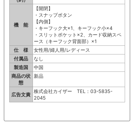
【開閉】
・スナップボタン
【内側】
機 能
・キーフック大×1、キーフック小×4
・スリットポケット×2、カード収納スペ
ース（キーフック背面部）×1
仕 様
女性用/婦人用/レディース
付属品
なし
製造国
中国
商品の状
新品
態
株式会社カイザー TEL：03-5835-
広告文責
2045