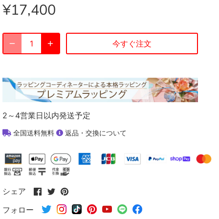
¥17,400
今すぐ注文
2～4営業日以内発送予定
全国送料無料
返品・交換について
Facebook
Twitter
Pinterest
シェア
で
で
で
フォロー
シ
シ
シ