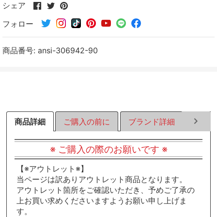
Facebook
Twitter
Pinterest
シェア
で
で
で
フォロー
シ
シ
シ
ェ
ェ
ェ
ア
ア
ア
商品番号:
ansi-306942-90
す
す
す
る
る
る
商品詳細
ご購入の前に
ブランド詳細
ラッピ
※ ご購入の際のお願いです ※
【※アウトレット※】
当ページは訳ありアウトレット商品となります。
アウトレット箇所をご確認いただき、予めご了承の
上お買い求めくださいますようお願い申し上げま
す。