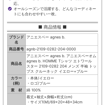
応。
オールシーズンで活躍する、どんなコーディネー
トにも合わせやすい一枚。
■ 商品情報 ■
ブランド
アニエスベー agnes b.
名
商品番号
agnb-2109-0282-204-0000
アニエスベー agnes b. アニエスベーオム
agnes b. HOMME Tシャツ エトワール
商品名
スター 2109-0282 204 メンズ 半袖 トッ
プス クルーネック イエロー+ブルー
カラー
・本体/イエロー
(柄)
・ロゴ/ブルー
素 材
綿 100%
着丈×袖丈×身幅×裄丈(cm)
・サイズ1(M)/69×20×48×34cm