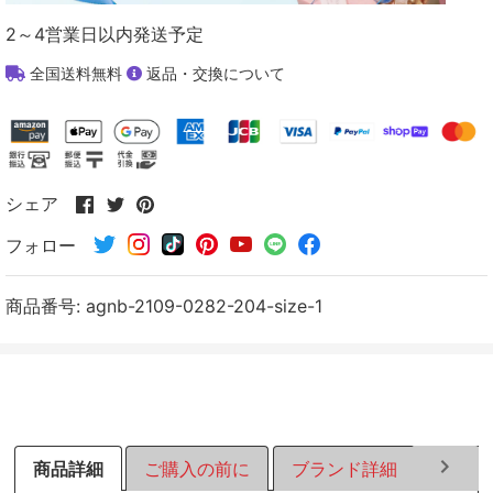
2～4営業日以内発送予定
全国送料無料
返品・交換について
Facebook
Twitter
Pinterest
シェア
で
で
で
フォロー
シ
シ
シ
ェ
ェ
ェ
ア
ア
ア
商品番号:
agnb-2109-0282-204-size-1
す
す
す
る
る
る
商品詳細
ご購入の前に
ブランド詳細
ラッピ