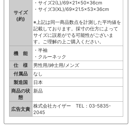
・サイズ2(L)/69×21×50×36cm
・サイズ3(XL)/69×21.5×53×36cm
サイズ
(約)
※上記は同一商品数点を計測した平均値を
記載しております。採寸の仕方によって
サイズに誤差がでる可能性がございま
す。ご理解の上ご購入ください。
・半袖
機 能
・クルーネック
仕 様
男性用/紳士用/メンズ
付属品
なし
製造国
日本
商品の状
新品
態
株式会社カイザー TEL：03-5835-
広告文責
2045