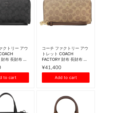
ァクトリー アウ
コーチ ファクトリー アウ
COACH
トレット COACH
Y 財布 長財布 ラ
FACTORY 財布 長財布 ラ
ァスナー長財布
ウンドファスナー長財布
0
¥41,400
き CW778
小銭入れ付き CW778
 レディース チャコ
IMXHE レディース タン
d to cart
Add to cart
ラック
+ブラウン