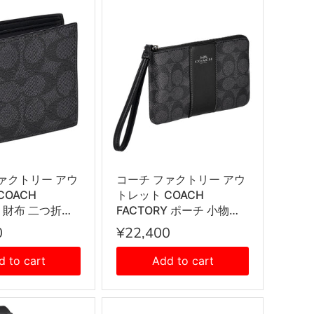
ァクトリー アウ
コーチ ファクトリー アウ
COACH
トレット COACH
Y 財布 二つ折り
FACTORY ポーチ 小物入
たたみ財布 小銭
れ ジップ リストレット マ
0
¥22,400
Y406 QBMI5
ルチケース CW854
ャコール+ブラ
QBMI5 レディース チャコ
d to cart
Add to cart
ール+ブラック