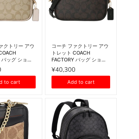
ァクトリー アウ
コーチ ファクトリー アウ
COACH
トレット COACH
Y バッグ ショル
FACTORY バッグ ショル
グ 斜めがけショ
ダーバッグ 斜めがけショ
0
¥40,300
グ CQ874
ルダーバッグ CQ874
 レディース ライ
IMAA8 レディース ダーク
d to cart
Add to cart
+チョーク
ブラウン+ブラック