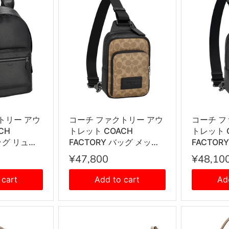
トリー アウ
コーチ ファクトリー アウ
コーチ フ
CH
トレット COACH
トレット 
バッグ リュッ
FACTORY バッグ メッセ
FACTOR
クパック デ
ンジャー ワンショルダー
ンジャー
¥47,800
¥48,10
1 QB/BK
ボディバッグ CV763
ボディバッ
ク
QBNRX レディース メン
QBMI5
 cart
Add to cart
Ad
ズ ユニセックス ブラウン
ユニセッ
+ブラック
+ブラッ