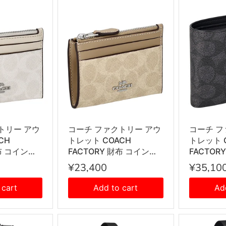
トリー アウ
コーチ ファクトリー アウ
コーチ フ
CH
トレット COACH
トレット 
財布 コインケ
FACTORY 財布 コインケ
FACTOR
 キーリング
ース 小銭入れ キーリング
財布 折り
¥23,400
¥35,10
ース パスケ
付き カードケース パスケ
入れ付き C
SVXU5 レデ
ース CW870 SVPWH レ
メンズ チ
 cart
Add to cart
Ad
 ユニセック
ディース メンズ ユニセッ
ック
クス サンド+トープ