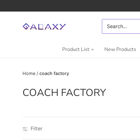
Skip
to
content
Product List
New Products
Home
/
coach factory
COACH FACTORY
Filter