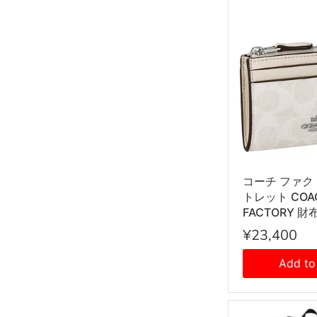
コーチ ファク
トレット COA
FACTORY 
ース 小銭入れ
¥23,400
付き カードケ
ース CW870 
Add to
ィース メンズ
ス ホワイト