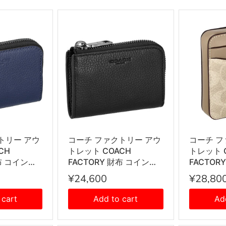
トリー アウ
コーチ ファクトリー アウ
コーチ フ
CH
トレット COACH
トレット 
財布 コインケ
FACTORY 財布 コインケ
FACTOR
 キーリング
ース 小銭入れ キーリング
ース 小銭
¥24,600
¥28,80
QBDE メン
付き CW358 QB/BK メン
SVPWH
ズ ブラック
ズ ユニセ
 cart
Add to cart
Ad
+トープ