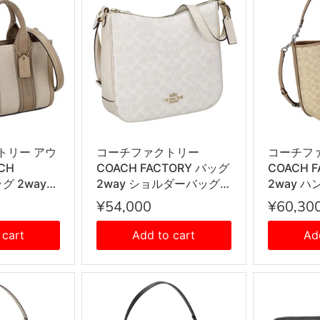
トリー アウ
コーチファクトリー
コーチフ
CH
COACH FACTORY バッグ
COACH 
ッグ 2way
2way ショルダーバッグ
2way 
 トートバッ
斜め掛けバッグ CZ177
トバッグ 
¥54,000
¥60,30
ョルダーバッ
IMXU5 レディース ホワイ
ーバッグ
ッグ
ト
CT802 
 cart
Add to cart
Ad
G6 レディー
ス サンド