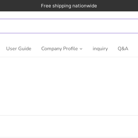
Free shipping nationwide
User Guide
Company Profile
inquiry
Q&A