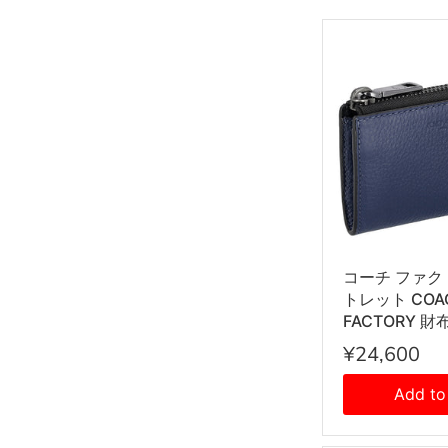
コーチ ファク
トレット COA
FACTORY 
ース 小銭入れ
¥24,600
付き CW358 
ズ ブルー
Add to