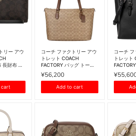
トリー アウ
コーチ ファクトリー アウ
コーチ フ
CH
トレット COACH
トレット 
布 長財布 ラ
FACTORY バッグ トート
FACTOR
ナー長財布
バッグ ショルダーバッグ
ハンドバ
¥56,200
¥55,60
W778
CW381 IMXHE レディー
バッグ 
ィース ウォル
ス タン+ブラウン
ーバッグ C
 cart
Add to cart
Ad
ック
レディー