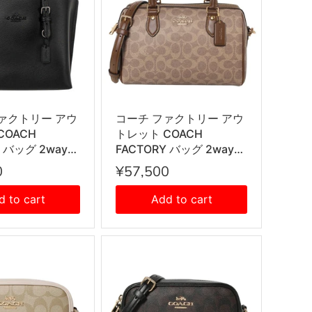
ァクトリー アウ
コーチ ファクトリー アウ
COACH
トレット COACH
Y バッグ 2way
FACTORY バッグ 2way
ッグ ショルダー
ショルダーバッグ 斜めが
0
¥57,500
斜めがけショルダ
けショルダーバッグ ハン
V966 SV/BK
ドバッグ CV961 IMXHE
d to cart
Add to cart
ス ブラック
レディース タン+ブラウ
ン