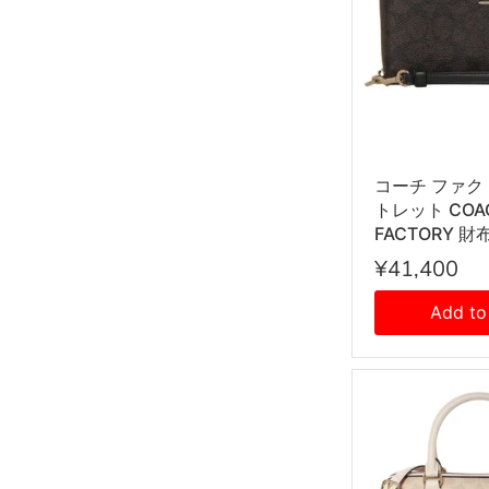
コーチ ファク
トレット COA
FACTORY 財
ウンドファス
¥41,400
小銭入れ付き C
IMXAQ レデ
Add to
ナット+ブラ