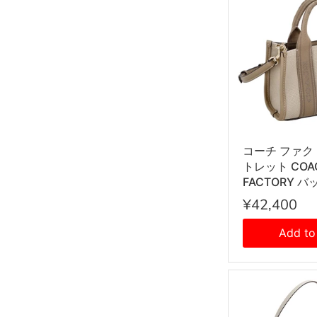
コーチ ファク
トレット COA
FACTORY バ
ハンドバッグ
¥42,400
グ 手提げ シ
グ 斜め掛けバ
Add to
CAQ02 IML
ス ベージュ