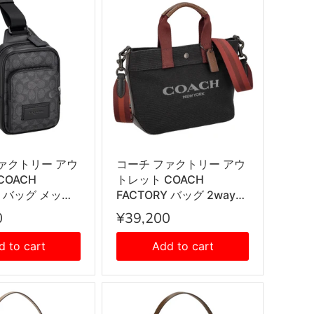
ァクトリー アウ
コーチ ファクトリー アウ
COACH
トレット COACH
Y バッグ メッセ
FACTORY バッグ 2way
 ワンショルダー
ハンドバッグ トートバッ
0
¥39,200
グ CV763
グ 手提げ ショルダーバッ
 レディース メンズ
グ 斜め掛けバッグ
d to cart
Add to cart
クス チャコール
CU299 JIBLK レディース
ク
メンズ ユニセックス ブラ
ック+レッド