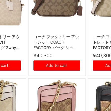
トリー アウ
コーチ ファクトリー アウ
コーチ フ
CH
トレット COACH
トレット 
ッグ 2way
FACTORY バッグ ショル
FACTOR
ッグ 斜めが
ダーバッグ 斜めがけショ
ダーバッ
¥40,300
¥40,30
バッグ ハン
ルダーバッグ CQ874
ルダーバッ
1 IMXDM
IME74 レディース カーキ
IMDQC
 cart
Add to cart
Ad
ンド+チョ
+サドル
トカーキ