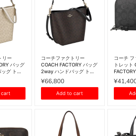
トリー
コーチファクトリー
コーチ フ
TORY バッグ
COACH FACTORY バッグ
トレット 
バッグ トー
2way ハンドバッグ トー
FACTOR
げ ショルダ
トバッグ 手提げ ショルダ
ウンドフ
¥66,800
¥41,40
め掛けバッグ
ーバッグ 斜め掛けバッグ
小銭入れ付
DM レディー
CT802 IMXAQ レディー
QBMI5
 cart
Add to cart
Ad
ョーク
ス ウォルナット+ブラッ
ール+ブ
ク