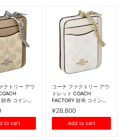
ァクトリー アウ
コーチ ファクトリー アウ
COACH
トレット COACH
Y 財布 コインケ
FACTORY 財布 コインケ
入れ CW883
ース 小銭入れ CW883
0
¥28,800
 レディース メン
IMXU5 レディース メンズ
ックス サンド
ユニセックス ホワイト
d to cart
Add to cart