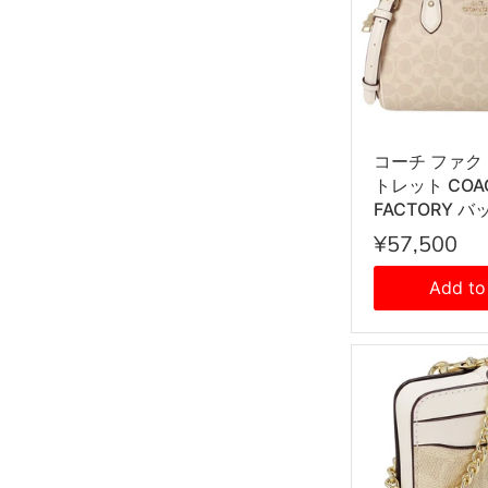
コーチ ファク
トレット COA
FACTORY バ
ショルダーバ
¥57,500
けショルダー
ドバッグ CV96
Add to
レディース サ
ーク