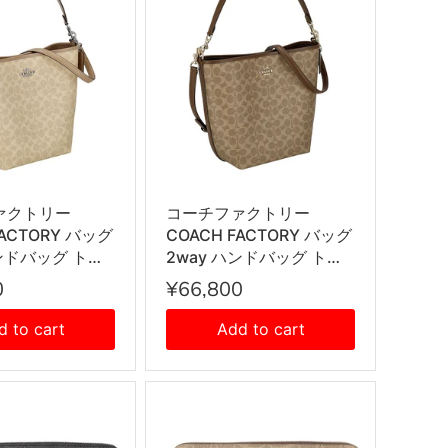
ァクトリー
コーチファクトリー
FACTORY バッグ
COACH FACTORY バッグ
ハンドバッグ トー
2way ハンドバッグ トー
手提げ ショルダ
トバッグ 手提げ ショルダ
0
¥66,800
 斜め掛けバッグ
ーバッグ 斜め掛けバッグ
SVPWH レディー
CT802 IMXHE レディー
d to cart
Add to cart
+トープ
ス タン+ブラウン