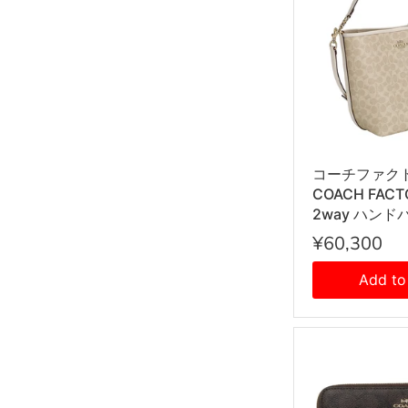
コーチファク
COACH FAC
2way ハンド
トバッグ 手提
¥60,300
ーバッグ 斜
CT802 IMX
Add to
ス サンド+チ