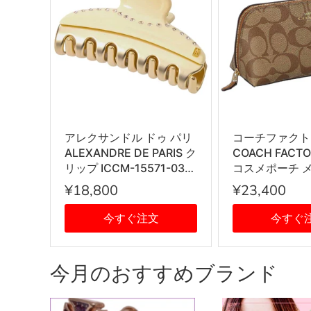
アレクサンドル ドゥ パリ
コーチファクト
ALEXANDRE DE PARIS ク
COACH FACT
リップ ICCM-15571-03
コスメポーチ 
IVO I1 PINCES VENDOME
チ 53385 IM
¥18,800
¥23,400
ヴァンドーム Mサイズ ス
ース ブラウン
ワロフスキークリスタル
今すぐ注文
今すぐ
髪留め レディース アイボ
リー系
今月のおすすめブランド