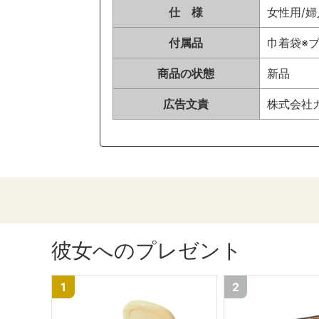
仕 様
女性用/婦
付属品
巾着袋※
商品の状態
新品
広告文責
株式会社カイ
彼女へのプレゼント
1
2