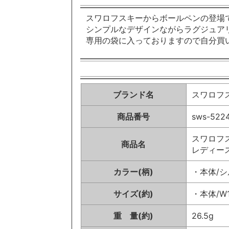
スワロフスキーからボールペンの登場
シンプルなデザインながらラグジュア
専用の袋に入っておりますので自分買
ブランド名
スワロフスキ
商品番号
sws-522
スワロフスキ
商品名
レディース
カラー(柄)
・本体/
サイズ(約)
・本体/W1
重 量(約)
26.5g