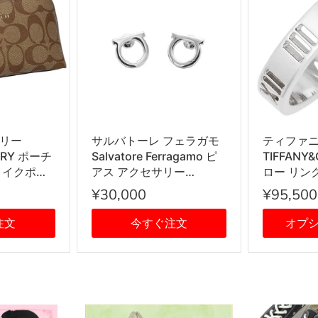
リー
サルバトーレ フェラガモ
ティファ
ORY ポーチ
Salvatore Ferragamo ピ
TIFFANY
メイクポー
アス アクセサリー
ロー リング 
BDX レディ
760119 696430 STUD
輪 SILVE
¥30,000
¥95,500
系
GANCIO DIA12 ガンチー
ニ PALLADIOLUC シルバ
注文
今すぐ注文
オプ
ー