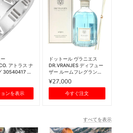
ニー
ドットール ヴラニエス
&CO. アトラス ナ
DR.VRANJES ディフュー
30540417 指
ザー ルームフレグランス
R シルバー
ホームフレグランス 香り
¥27,000
AQUA 500ml ボトル ステ
ィック インテリア雑貨
ションを表示
今すぐ注文
すべてを表示