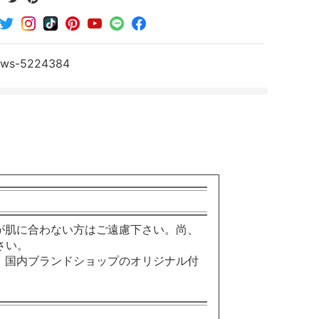
で
で
で
シ
シ
シ
ェ
ェ
ェ
ア
ア
ア
sws-5224384
す
す
す
る
る
る
が肌に合わない方はご遠慮下さい。尚、
さい。
。国内ブランドショップのオリジナル付