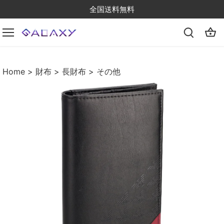
Skip
全国送料無料
to
content
Home
> 財布
>
長財布
>
その他