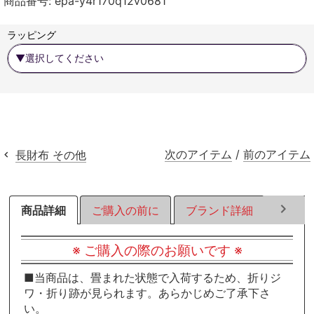
商品番号:
epa-y4r170q12v0681
す
す
す
る
る
る
ラッピング
次のアイテム
/
前のアイテム
長財布 その他
商品詳細
ご購入の前に
ブランド詳細
ラッピ
※ ご購入の際のお願いです ※
■当商品は、畳まれた状態で入荷するため、折りジ
ワ・折り跡が見られます。あらかじめご了承下さ
い。