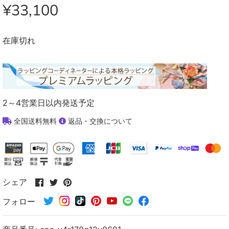
¥33,100
在庫切れ
2～4営業日以内発送予定
全国送料無料
返品・交換について
Facebook
Twitter
Pinterest
シェア
で
で
で
フォロー
シ
シ
シ
ェ
ェ
ェ
ア
ア
ア