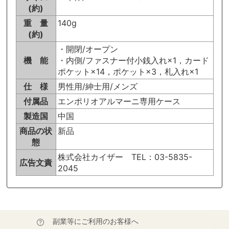
(約)
重 量
140g
(約)
・開閉/オープン
機 能
・内側/ファスナー付小銭入れ×1，カード
ポケット×14，ポケット×3，札入れ×1
仕 様
男性用/紳士用/メンズ
付属品
エンポリオアルマーニ専用ケース
製造国
中国
商品の状
新品
態
株式会社カイザー TEL：03-5835-
広告文責
2045
副業等にご利用のお客様へ