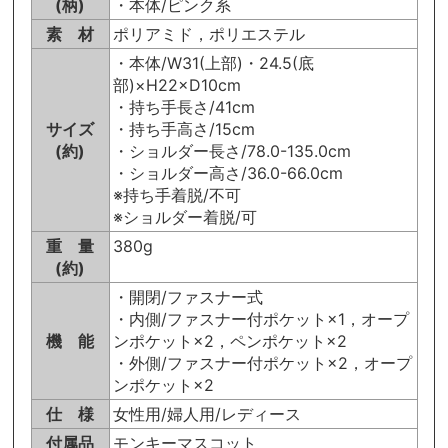
(柄)
・本体/ピンク系
素 材
ポリアミド，ポリエステル
・本体/W31(上部)・24.5(底
部)×H22×D10cm
・持ち手長さ/41cm
サイズ
・持ち手高さ/15cm
(約)
・ショルダー長さ/78.0-135.0cm
・ショルダー高さ/36.0-66.0cm
※持ち手着脱/不可
※ショルダー着脱/可
重 量
380g
(約)
・開閉/ファスナー式
・内側/ファスナー付ポケット×1，オープ
機 能
ンポケット×2，ペンポケット×2
・外側/ファスナー付ポケット×2，オープ
ンポケット×2
仕 様
女性用/婦人用/レディース
付属品
モンキーマスコット