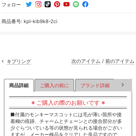
フォロー
シ
シ
シ
ェ
ェ
ェ
ア
ア
ア
商品番号:
kpl-kib9k8-2ci
す
す
す
る
る
る
次のアイテム
/
前のアイテム
キプリング
商品詳細
ご購入の前に
ブランド詳細
ラッピ
※ ご購入の際のお願いです ※
■付属のモンキーマスコットには毛が薄い箇所や接
着糊の痕跡、チャームとチェーンとの接合部分が多
少ぐらついている等の状態が見られる場合がござい
ますが、メーカー検品をクリアした良品ですので、